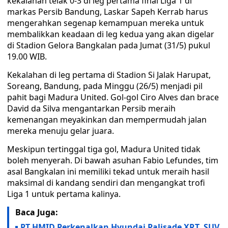
kekalahan telak 0-3 di leg pertama final Liga 1 di
markas Persib Bandung, Laskar Sapeh Kerrab harus
mengerahkan segenap kemampuan mereka untuk
membalikkan keadaan di leg kedua yang akan digelar
di Stadion Gelora Bangkalan pada Jumat (31/5) pukul
19.00 WIB.
Kekalahan di leg pertama di Stadion Si Jalak Harupat,
Soreang, Bandung, pada Minggu (26/5) menjadi pil
pahit bagi Madura United. Gol-gol Ciro Alves dan brace
David da Silva mengantarkan Persib meraih
kemenangan meyakinkan dan mempermudah jalan
mereka menuju gelar juara.
Meskipun tertinggal tiga gol, Madura United tidak
boleh menyerah. Di bawah asuhan Fabio Lefundes, tim
asal Bangkalan ini memiliki tekad untuk meraih hasil
maksimal di kandang sendiri dan mengangkat trofi
Liga 1 untuk pertama kalinya.
Baca Juga:
PT HMID Perkenalkan Hyundai Palisade XRT, SUV