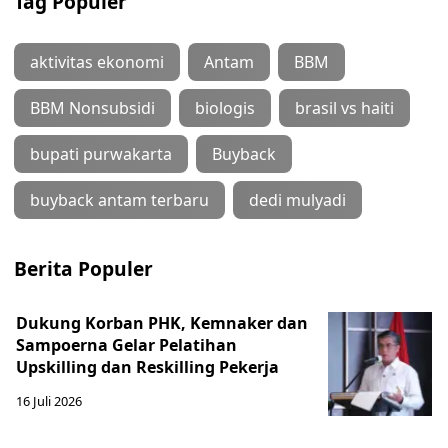
Tag Populer
aktivitas ekonomi
Antam
BBM
BBM Nonsubsidi
biologis
brasil vs haiti
bupati purwakarta
Buyback
buyback antam terbaru
dedi mulyadi
Berita Populer
Dukung Korban PHK, Kemnaker dan
Sampoerna Gelar Pelatihan
Upskilling dan Reskilling Pekerja
16 Juli 2026