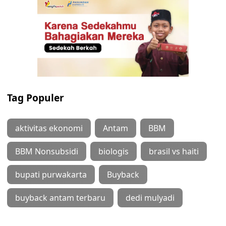
Tag Populer
aktivitas ekonomi
Antam
BBM
BBM Nonsubsidi
biologis
brasil vs haiti
bupati purwakarta
Buyback
buyback antam terbaru
dedi mulyadi