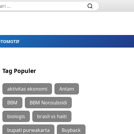
OTOMOTIF
Tag Populer
aktivitas ekonomi
Antam
BBM
BBM Nonsubsidi
biologis
brasil vs haiti
bupati purwakarta
Buyback