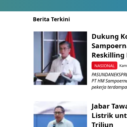
Berita Terkini
Dukung K
Sampoerna
Reskilling
NASIONAL
Kami
PASUNDANEKSPRES
PT HM Sampoerna
pekerja terdampa
Jabar Tawa
Listrik un
Triliun