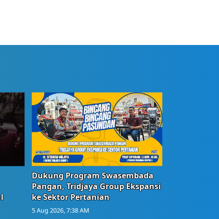
Dukung Program Swasembada
Pangan, Tridjaya Group Ekspansi
l
ke Sektor Pertanian
5 Aug 2026, 7:38 AM