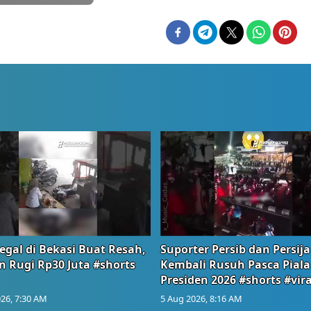
egal di Bekasi Buat Resah,
Suporter Persib dan Persija
n Rugi Rp30 Juta #shorts
Kembali Rusuh Pasca Piala
Presiden 2026 #shorts #vira
26, 7:30 AM
5 Aug 2026, 8:16 AM