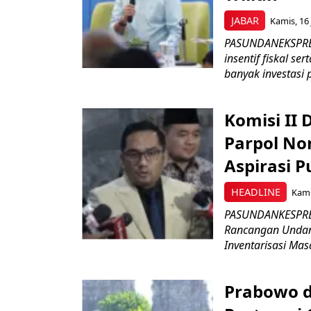
JABAR
Kamis, 16 
PASUNDANEKSPRES
insentif fiskal s
banyak investasi 
Komisi II
Parpol No
Aspirasi P
HEADLINE
Kami
PASUNDANKESPRES
Rancangan Undan
Inventarisasi Mas
Prabowo d