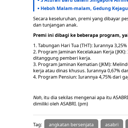
3 Aturan Baru dalam Singapore Airlin
Heboh Malam-malam, Gedung Kejagun
Secara keseluruhan, premi yang dibayar pese
dan tunjangan anak.
Premi ini dibagi ke beberapa program, ya
Tabungan Hari Tua (THT): Iurannya 3,25% 
Program Jaminan Kecelakaan Kerja (JKK): 
ditanggung pemberi kerja.
Program Jaminan Kematian (JKM): Melind
kerja atau dinas khusus. Iurannya 0,67% da
Program Pensiun: Iurannya 4,75% dari gaj
Nah
, itu dia sekilas mengenai apa itu ASAB
dimiliki oleh ASABRI. (pm)
Tag:
angkatan bersenjata
asabri