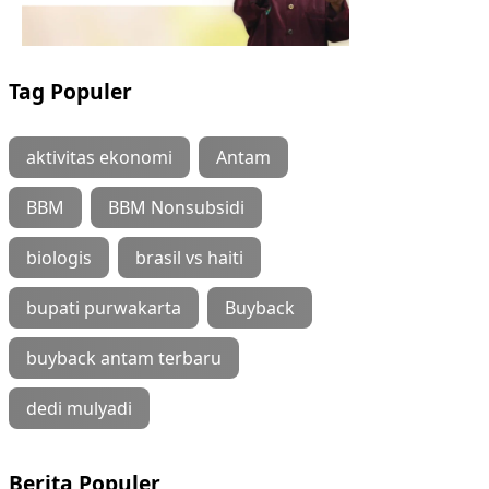
Tag Populer
aktivitas ekonomi
Antam
BBM
BBM Nonsubsidi
biologis
brasil vs haiti
bupati purwakarta
Buyback
buyback antam terbaru
dedi mulyadi
Berita Populer