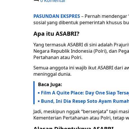
0 Komentar
PASUNDAN EKSPRES
– Pernah mendengar “A
sosial yang dibentuk pemerintah khusus bua
Apa itu ASABRI?
Yang termasuk ASABRI di sini adalah Prajuri
Negara Republik Indonesia (Polri), dan Peg
Pertahanan atau Polri.
Semua anggota ini wajib ikut ASABRI dari a
meninggal dunia.
Baca Juga:
Film A Quite Place: Day One Siap Tersaj
Bund, Ini Dia Resep Soto Ayam Rumah
Jadi, meskipun nggak “bersenjata” tapi masih
Kementerian Pertahanan atau Polri, tetap w
Alasan Dibentuknya ASABRI