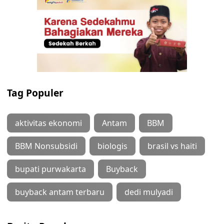
Tag Populer
aktivitas ekonomi
Antam
BBM
BBM Nonsubsidi
biologis
brasil vs haiti
bupati purwakarta
Buyback
buyback antam terbaru
dedi mulyadi