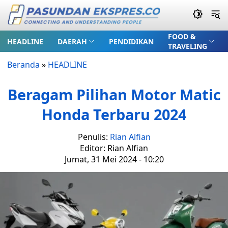
FOOD &
HEADLINE
DAERAH
PENDIDIKAN
TRAVELING
Beranda
»
HEADLINE
Beragam Pilihan Motor Matic
Honda Terbaru 2024
Penulis:
Rian Alfian
Editor: Rian Alfian
Jumat, 31 Mei 2024 - 10:20