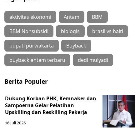
aktivitas ekonomi
Antam
BBM
BBM Nonsubsidi
biologis
brasil vs haiti
bupati purwakarta
Buyback
buyback antam terbaru
dedi mulyadi
Berita Populer
Dukung Korban PHK, Kemnaker dan
Sampoerna Gelar Pelatihan
Upskilling dan Reskilling Pekerja
16 Juli 2026