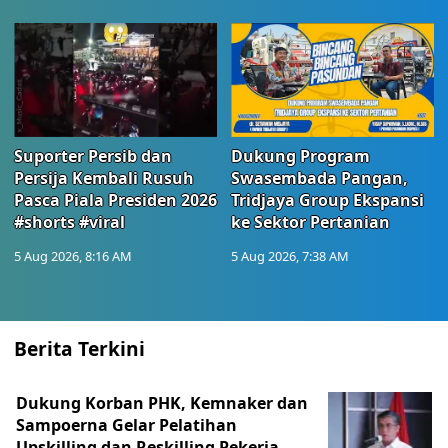
Suporter Persib dan
Dukung Program
Persija Kembali Rusuh
Swasembada Pangan,
Pasca Piala Presiden 2026
Tridjaya Group Ekspansi
#shorts #viral
ke Sektor Pertanian
5 Aug 2026, 8:16 AM
5 Aug 2026, 7:38 AM
Berita Terkini
Dukung Korban PHK, Kemnaker dan
Sampoerna Gelar Pelatihan
Upskilling dan Reskilling Pekerja