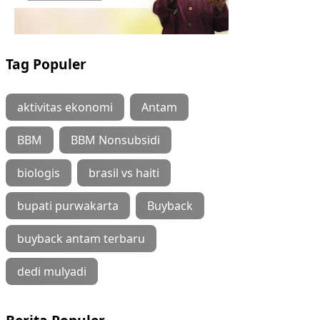
Tag Populer
aktivitas ekonomi
Antam
BBM
BBM Nonsubsidi
biologis
brasil vs haiti
bupati purwakarta
Buyback
buyback antam terbaru
dedi mulyadi