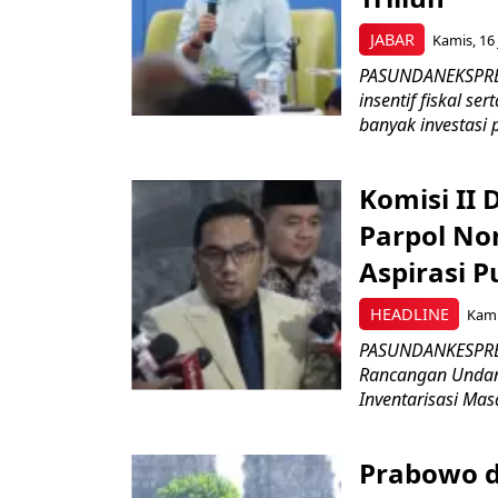
JABAR
Kamis, 16 
PASUNDANEKSPRES
insentif fiskal s
banyak investasi 
Komisi II
Parpol No
Aspirasi P
HEADLINE
Kami
PASUNDANKESPRES
Rancangan Undan
Inventarisasi Mas
Prabowo d