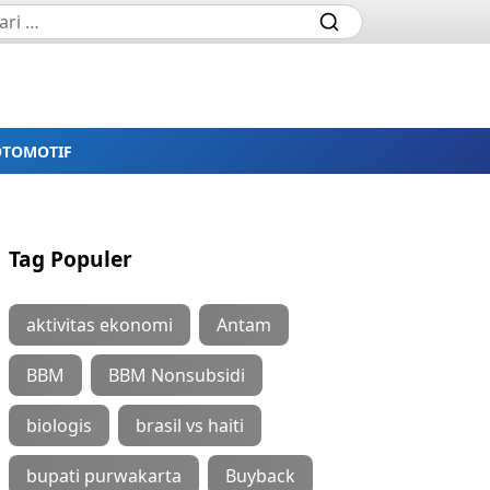
OTOMOTIF
Tag Populer
aktivitas ekonomi
Antam
BBM
BBM Nonsubsidi
biologis
brasil vs haiti
bupati purwakarta
Buyback