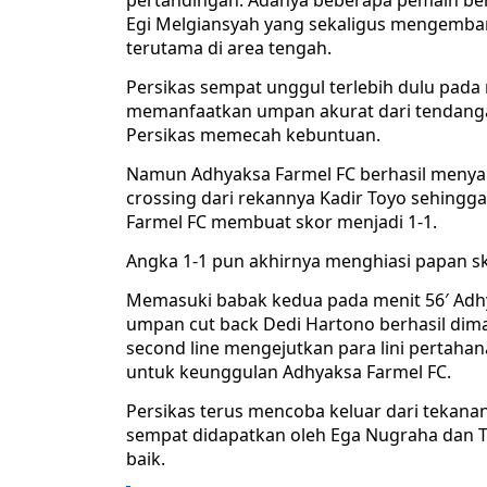
pertandingan. Adanya beberapa pemain be
Egi Melgiansyah yang sekaligus mengemban
terutama di area tengah.
Persikas sempat unggul terlebih dulu pada m
memanfaatkan umpan akurat dari tendangan 
Persikas memecah kebuntuan.
Namun Adhyaksa Farmel FC berhasil menya
crossing dari rekannya Kadir Toyo sehingga
Farmel FC membuat skor menjadi 1-1.
Angka 1-1 pun akhirnya menghiasi papan sk
Memasuki babak kedua pada menit 56′ Adh
umpan cut back Dedi Hartono berhasil dim
second line mengejutkan para lini pertaha
untuk keunggulan Adhyaksa Farmel FC.
Persikas terus mencoba keluar dari tekan
sempat didapatkan oleh Ega Nugraha dan 
baik.