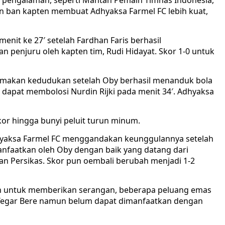
rpengalaman, seperti Mantan Pemain Timnas Indonesia,
 ban kapten membuat Adhyaksa Farmel FC lebih kuat,
enit ke 27′ setelah Fardhan Faris berhasil
penjuru oleh kapten tim, Rudi Hidayat. Skor 1-0 untuk
makan kedudukan setelah Oby berhasil menanduk bola
 dapat membolosi Nurdin Rijki pada menit 34′. Adhyaksa
or hingga bunyi peluit turun minum.
yaksa Farmel FC menggandakan keunggulannya setelah
anfaatkan oleh Oby dengan baik yang datang dari
nan Persikas. Skor pun oembali berubah menjadi 1-2
an untuk memberikan serangan, beberapa peluang emas
Tegar Bere namun belum dapat dimanfaatkan dengan