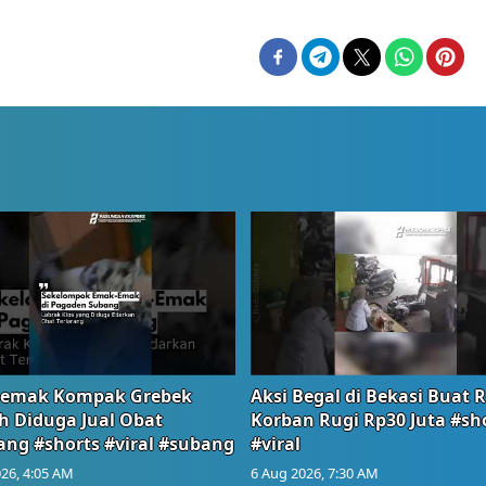
emak Kompak Grebek
Aksi Begal di Bekasi Buat 
 Diduga Jual Obat
Korban Rugi Rp30 Juta #sh
ang #shorts #viral #subang
#viral
26, 4:05 AM
6 Aug 2026, 7:30 AM