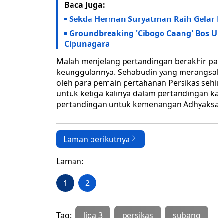
Baca Juga:
Sekda Herman Suryatman Raih Gelar 
Groundbreaking 'Cibogo Caang' Bos Uri
Cipunagara
Malah menjelang pertandingan berakhir pa
keunggulannya. Sehabudin yang merangsak m
oleh para pemain pertahanan Persikas sehi
untuk ketiga kalinya dalam pertandingan kal
pertandingan untuk kemenangan Adhyaksa
Laman berikutnya
Laman:
1
2
Tag:
liga 3
persikas
subang