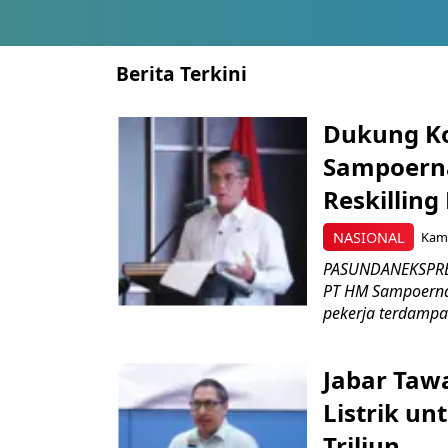
Berita Terkini
Dukung K
Sampoerna
Reskilling
NASIONAL
Kami
PASUNDANEKSPRES
PT HM Sampoerna
pekerja terdampa
Jabar Tawa
Listrik un
Triliun