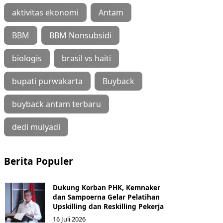
aktivitas ekonomi
Antam
BBM
BBM Nonsubsidi
biologis
brasil vs haiti
bupati purwakarta
Buyback
buyback antam terbaru
dedi mulyadi
Berita Populer
Dukung Korban PHK, Kemnaker
dan Sampoerna Gelar Pelatihan
Upskilling dan Reskilling Pekerja
16 Juli 2026