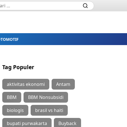
OTOMOTIF
Tag Populer
aktivitas ekonomi
Antam
BBM
BBM Nonsubsidi
biologis
brasil vs haiti
bupati purwakarta
Buyback