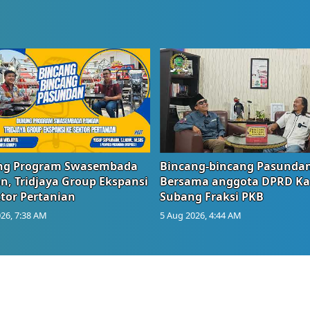
g Program Swasembada
Bincang-bincang Pasundan
n, Tridjaya Group Ekspansi
Bersama anggota DPRD Ka
tor Pertanian
Subang Fraksi PKB
26, 7:38 AM
5 Aug 2026, 4:44 AM