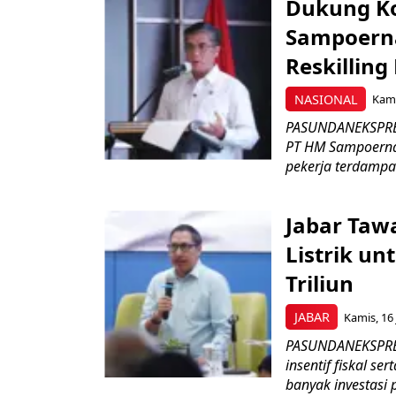
Dukung K
Sampoerna
Reskilling
NASIONAL
Kami
PASUNDANEKSPRES
PT HM Sampoerna
pekerja terdampa
Jabar Tawa
Listrik un
Triliun
JABAR
Kamis, 16 
PASUNDANEKSPRES
insentif fiskal s
banyak investasi 