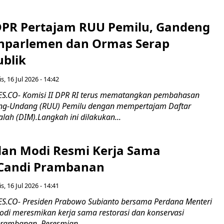
 DPR Pertajam RUU Pemilu, Gandeng
nparlemen dan Ormas Serap
ublik
s, 16 Jul 2026 - 14:42
.CO- Komisi II DPR RI terus mematangkan pembahasan
g-Undang (RUU) Pemilu dengan mempertajam Daftar
alah (DIM).Langkah ini dilakukan...
an Modi Resmi Kerja Sama
 Candi Prambanan
s, 16 Jul 2026 - 14:41
.CO- Presiden Prabowo Subianto bersama Perdana Menteri
odi meresmikan kerja sama restorasi dan konservasi
rambanan. Peresmian...