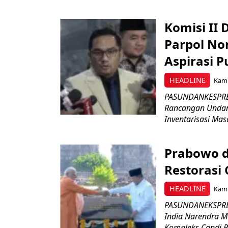
Komisi II
Parpol No
Aspirasi P
HEADLINE
Kami
PASUNDANKESPRES
Rancangan Undan
Inventarisasi Mas
Prabowo d
Restorasi
HEADLINE
Kami
PASUNDANEKSPRES
India Narendra M
Kompleks Candi P