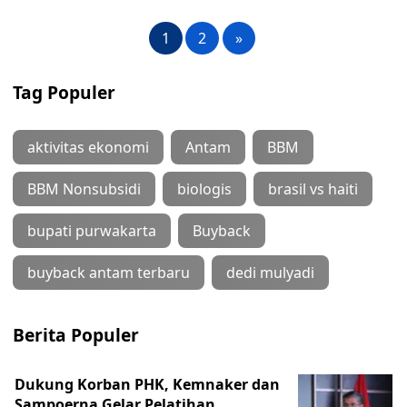
1
2
»
Tag Populer
aktivitas ekonomi
Antam
BBM
BBM Nonsubsidi
biologis
brasil vs haiti
bupati purwakarta
Buyback
buyback antam terbaru
dedi mulyadi
Berita Populer
Dukung Korban PHK, Kemnaker dan
Sampoerna Gelar Pelatihan