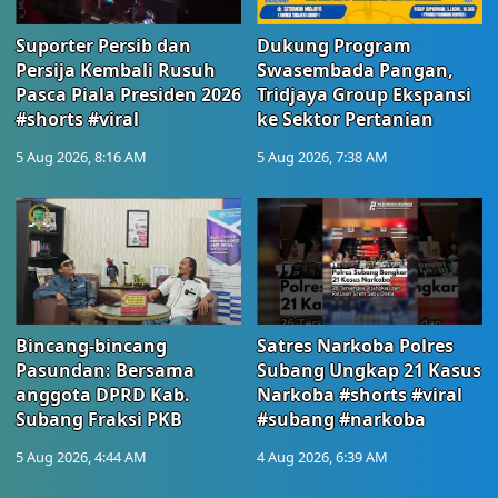
Suporter Persib dan
Dukung Program
Persija Kembali Rusuh
Swasembada Pangan,
Pasca Piala Presiden 2026
Tridjaya Group Ekspansi
#shorts #viral
ke Sektor Pertanian
5 Aug 2026, 8:16 AM
5 Aug 2026, 7:38 AM
Bincang-bincang
Satres Narkoba Polres
Pasundan: Bersama
Subang Ungkap 21 Kasus
anggota DPRD Kab.
Narkoba #shorts #viral
Subang Fraksi PKB
#subang #narkoba
5 Aug 2026, 4:44 AM
4 Aug 2026, 6:39 AM