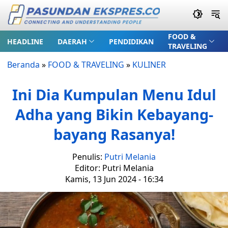
FOOD &
HEADLINE
DAERAH
PENDIDIKAN
TRAVELING
Beranda
»
FOOD & TRAVELING
»
KULINER
Ini Dia Kumpulan Menu Idul
Adha yang Bikin Kebayang-
bayang Rasanya!
Penulis:
Putri Melania
Editor: Putri Melania
Kamis, 13 Jun 2024 - 16:34