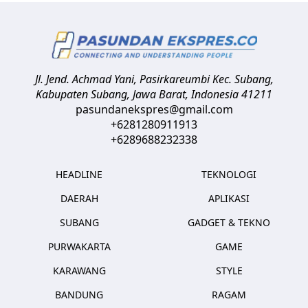
Jl. Jend. Achmad Yani, Pasirkareumbi
Kec. Subang,
Kabupaten Subang, Jawa Barat
,
Indonesia
41211
pasundanekspres@gmail.com
+6281280911913
+6289688232338
HEADLINE
TEKNOLOGI
DAERAH
APLIKASI
SUBANG
GADGET & TEKNO
PURWAKARTA
GAME
KARAWANG
STYLE
BANDUNG
RAGAM