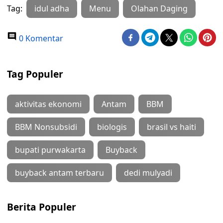
Tag:
idul adha
Menu
Olahan Daging
0 Komentar
Tag Populer
aktivitas ekonomi
Antam
BBM
BBM Nonsubsidi
biologis
brasil vs haiti
bupati purwakarta
Buyback
buyback antam terbaru
dedi mulyadi
Berita Populer