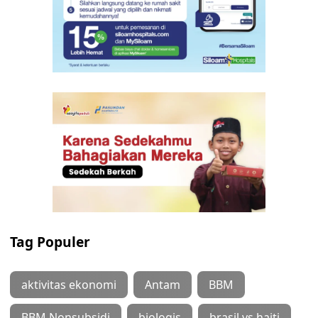
Tag Populer
aktivitas ekonomi
Antam
BBM
BBM Nonsubsidi
biologis
brasil vs haiti