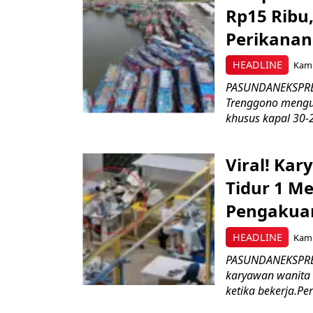
Rp15 Ribu,
Perikanan
HEADLINE
Kami
PASUNDANEKSPRES
Trenggono meng
khusus kapal 30-2
Viral! Ka
Tidur 1 Me
Pengakua
HEADLINE
Kami
PASUNDANEKSPRES
karyawan wanita b
ketika bekerja.Pe