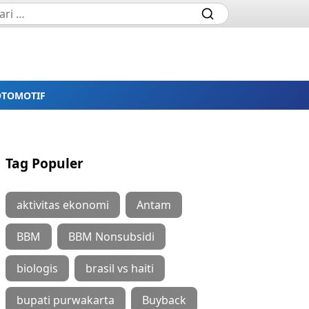
OTOMOTIF
Tag Populer
aktivitas ekonomi
Antam
BBM
BBM Nonsubsidi
biologis
brasil vs haiti
bupati purwakarta
Buyback