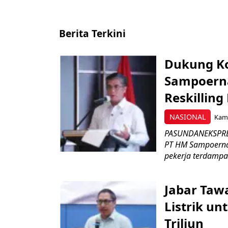
Berita Terkini
Dukung K
Sampoerna
Reskilling
NASIONAL
Kami
PASUNDANEKSPRES
PT HM Sampoerna
pekerja terdampa
Jabar Tawa
Listrik un
Triliun