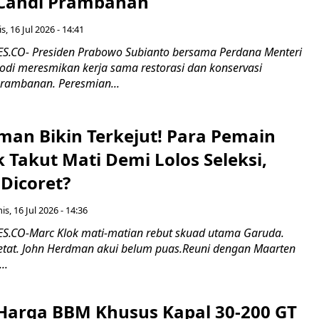
 Candi Prambanan
s, 16 Jul 2026 - 14:41
.CO- Presiden Prabowo Subianto bersama Perdana Menteri
odi meresmikan kerja sama restorasi dan konservasi
rambanan. Peresmian...
man Bikin Terkejut! Para Pemain
k Takut Mati Demi Lolos Seleksi,
Dicoret?
s, 16 Jul 2026 - 14:36
.CO-Marc Klok mati-matian rebut skuad utama Garuda.
 ketat. John Herdman akui belum puas.Reuni dengan Maarten
..
Harga BBM Khusus Kapal 30-200 GT