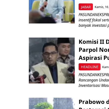
JABAR
Kamis, 16 
PASUNDANEKSPRES
insentif fiskal s
banyak investasi 
Komisi II
Parpol No
Aspirasi P
HEADLINE
Kami
PASUNDANKESPRES
Rancangan Undan
Inventarisasi Mas
Prabowo d