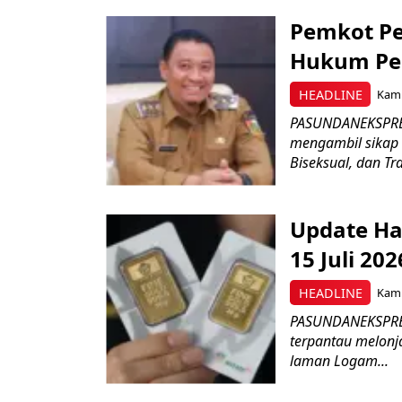
Pemkot Pe
Hukum Pe
HEADLINE
Kami
PASUNDANEKSPRES
mengambil sikap 
Biseksual, dan Tr
Update Ha
15 Juli 20
HEADLINE
Kami
PASUNDANEKSPRES
terpantau melonja
laman Logam...