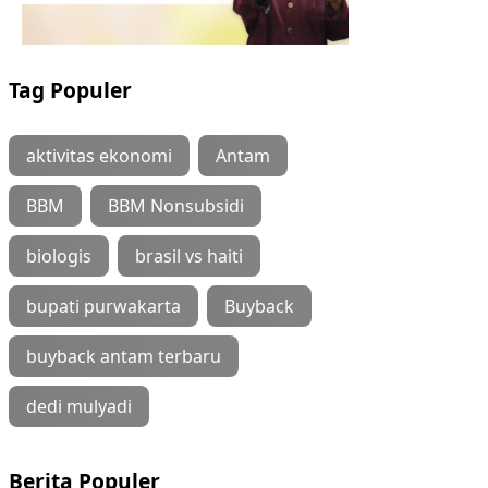
Tag Populer
aktivitas ekonomi
Antam
BBM
BBM Nonsubsidi
biologis
brasil vs haiti
bupati purwakarta
Buyback
buyback antam terbaru
dedi mulyadi
Berita Populer