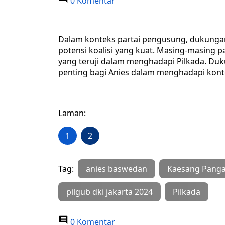
0 Komentar
Dalam konteks partai pengusung, dukunga
potensi koalisi yang kuat. Masing-masing pa
yang teruji dalam menghadapi Pilkada. Duk
penting bagi Anies dalam menghadapi kontes
Laman:
1
2
Tag:
anies baswedan
Kaesang Pang
pilgub dki jakarta 2024
Pilkada
0 Komentar