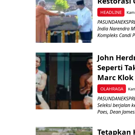
Restorasi
HEADLINE
Kami
PASUNDANEKSPRES
India Narendra M
Kompleks Candi P
John Herd
Seperti Ta
Marc Klok 
OLAHRAGA
Kami
PASUNDANEKSPRES
Seleksi berjalan
Paes, Dean James.
Tetapkan 