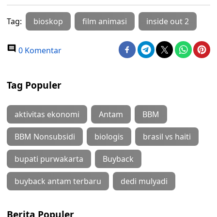
Tag:
bioskop
film animasi
inside out 2
0 Komentar
Tag Populer
aktivitas ekonomi
Antam
BBM
BBM Nonsubsidi
biologis
brasil vs haiti
bupati purwakarta
Buyback
buyback antam terbaru
dedi mulyadi
Berita Populer