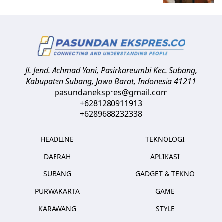
Jl. Jend. Achmad Yani, Pasirkareumbi
Kec. Subang,
Kabupaten Subang, Jawa Barat
,
Indonesia
41211
pasundanekspres@gmail.com
+6281280911913
+6289688232338
HEADLINE
TEKNOLOGI
DAERAH
APLIKASI
SUBANG
GADGET & TEKNO
PURWAKARTA
GAME
KARAWANG
STYLE