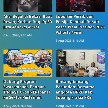
Aksi Begal di Bekasi Buat
Suporter Persib dan
Resah, Korban Rugi Rp30
Persija Kembali Rusuh
Juta #shorts #viral
Pasca Piala Presiden 2026
#shorts #viral
6 Aug 2026, 7:30 AM
5 Aug 2026, 8:16 AM
Dukung Program
Bincang-bincang
Swasembada Pangan,
Pasundan: Bersama
Tridjaya Group Ekspansi
anggota DPRD Kab.
ke Sektor Pertanian
Subang Fraksi PKB
5 Aug 2026, 7:38 AM
5 Aug 2026, 4:44 AM