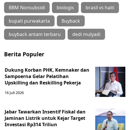
BBM Nonsubsidi
biologis
brasil vs haiti
bupati purwakarta
Buyback
buyback antam terbaru
dedi mulyadi
Berita Populer
Dukung Korban PHK, Kemnaker dan
Sampoerna Gelar Pelatihan
Upskilling dan Reskilling Pekerja
16 Juli 2026
Jabar Tawarkan Insentif Fiskal dan
Jaminan Listrik untuk Kejar Target
Investasi Rp314 Triliun