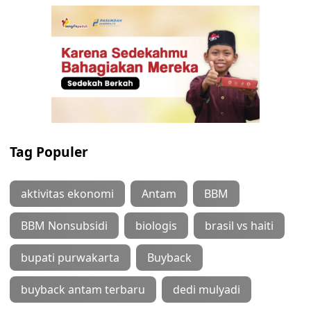
Tag Populer
aktivitas ekonomi
Antam
BBM
BBM Nonsubsidi
biologis
brasil vs haiti
bupati purwakarta
Buyback
buyback antam terbaru
dedi mulyadi