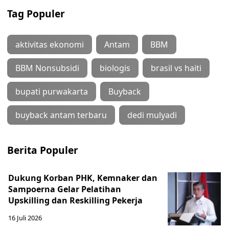
Tag Populer
aktivitas ekonomi
Antam
BBM
BBM Nonsubsidi
biologis
brasil vs haiti
bupati purwakarta
Buyback
buyback antam terbaru
dedi mulyadi
Berita Populer
Dukung Korban PHK, Kemnaker dan
Sampoerna Gelar Pelatihan
Upskilling dan Reskilling Pekerja
16 Juli 2026