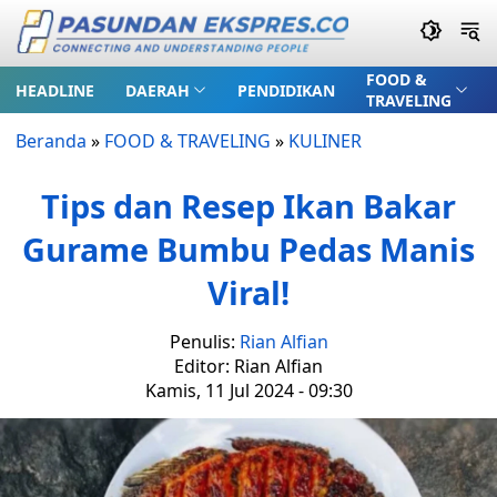
FOOD &
HEADLINE
DAERAH
PENDIDIKAN
TRAVELING
Beranda
»
FOOD & TRAVELING
»
KULINER
Tips dan Resep Ikan Bakar
Gurame Bumbu Pedas Manis
Viral!
Penulis:
Rian Alfian
Editor: Rian Alfian
Kamis, 11 Jul 2024 - 09:30