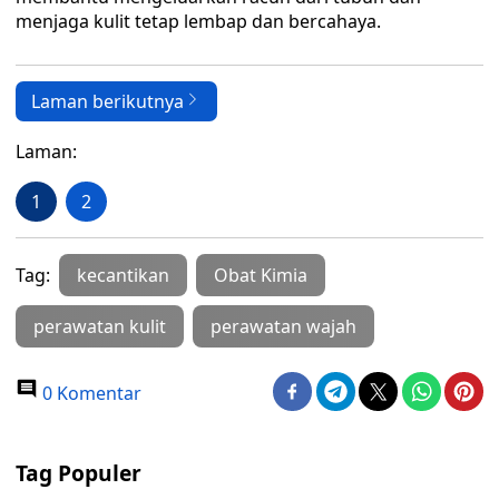
menjaga kulit tetap lembap dan bercahaya.
Laman berikutnya
Laman:
1
2
Tag:
kecantikan
Obat Kimia
perawatan kulit
perawatan wajah
0 Komentar
Tag Populer