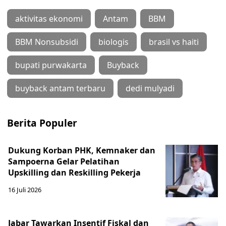
aktivitas ekonomi
Antam
BBM
BBM Nonsubsidi
biologis
brasil vs haiti
bupati purwakarta
Buyback
buyback antam terbaru
dedi mulyadi
Berita Populer
Dukung Korban PHK, Kemnaker dan
Sampoerna Gelar Pelatihan
Upskilling dan Reskilling Pekerja
16 Juli 2026
Jabar Tawarkan Insentif Fiskal dan