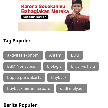
Tag Populer
aktivitas ekonomi
Antam
BBM
BBM Nonsubsidi
biologis
brasil vs haiti
bupati purwakarta
Buyback
buyback antam terbaru
dedi mulyadi
Berita Populer