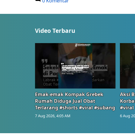
0 Komentar
Video Terbaru
Emak-emak Kompak Grebek
Aksi B
Rumah Diduga Jual Obat
Korba
Terlarang #shorts #viral #subang
#viral
7 Aug 2026, 4:05 AM
6 Aug 20