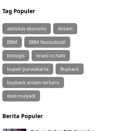
Tag Populer
aktivitas ekonomi
Antam
BBM
BBM Nonsubsidi
biologis
brasil vs haiti
bupati purwakarta
Buyback
buyback antam terbaru
dedi mulyadi
Berita Populer