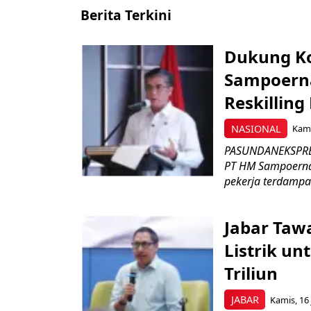
Berita Terkini
Dukung K
Sampoerna
Reskilling
NASIONAL
Kami
PASUNDANEKSPRES
PT HM Sampoerna
pekerja terdampa
Jabar Tawa
Listrik un
Triliun
JABAR
Kamis, 16 