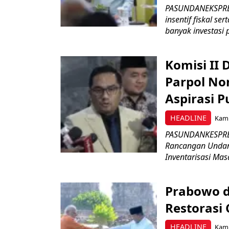
PASUNDANEKSPRES
insentif fiskal s
banyak investasi 
Komisi II
Parpol No
Aspirasi P
HEADLINE
Kami
PASUNDANKESPRES
Rancangan Undan
Inventarisasi Mas
Prabowo d
Restorasi
HEADLINE
Kami