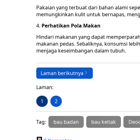
Pakaian yang terbuat dari bahan alami sepe
memungkinkan kulit untuk bernapas, meng
4.
Perhatikan Pola Makan
Hindari makanan yang dapat memperparah 
makanan pedas. Sebaliknya, konsumsi leb
menjaga keseimbangan dalam tubuh.
Laman berikutnya
Laman:
1
2
Tag:
bau badan
bau ketiak
Deo