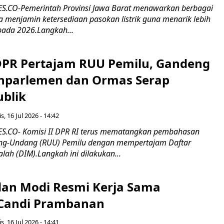
.CO-Pemerintah Provinsi Jawa Barat menawarkan berbagai
erta menjamin ketersediaan pasokan listrik guna menarik lebih
pada 2026.Langkah...
 DPR Pertajam RUU Pemilu, Gandeng
nparlemen dan Ormas Serap
ublik
s, 16 Jul 2026 - 14:42
.CO- Komisi II DPR RI terus mematangkan pembahasan
g-Undang (RUU) Pemilu dengan mempertajam Daftar
alah (DIM).Langkah ini dilakukan...
an Modi Resmi Kerja Sama
 Candi Prambanan
s, 16 Jul 2026 - 14:41