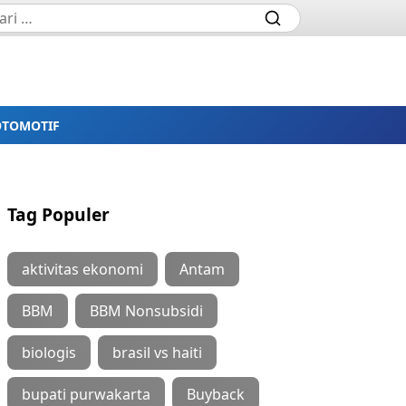
OTOMOTIF
Tag Populer
aktivitas ekonomi
Antam
BBM
BBM Nonsubsidi
biologis
brasil vs haiti
bupati purwakarta
Buyback