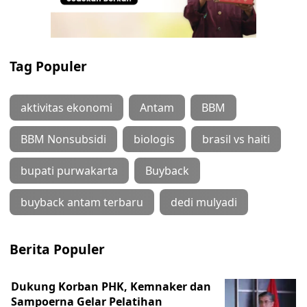
Tag Populer
aktivitas ekonomi
Antam
BBM
BBM Nonsubsidi
biologis
brasil vs haiti
bupati purwakarta
Buyback
buyback antam terbaru
dedi mulyadi
Berita Populer
Dukung Korban PHK, Kemnaker dan
Sampoerna Gelar Pelatihan