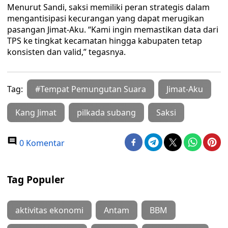
Menurut Sandi, saksi memiliki peran strategis dalam
mengantisipasi kecurangan yang dapat merugikan
pasangan Jimat-Aku. “Kami ingin memastikan data dari
TPS ke tingkat kecamatan hingga kabupaten tetap
konsisten dan valid,” tegasnya.
Tag:
#Tempat Pemungutan Suara
Jimat-Aku
Kang Jimat
pilkada subang
Saksi
0 Komentar
Tag Populer
aktivitas ekonomi
Antam
BBM