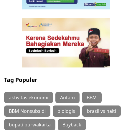
Tag Populer
aktivitas ekonomi
Antam
BBM
BBM Nonsubsidi
biologis
brasil vs haiti
bupati purwakarta
Buyback