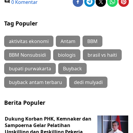
0 Komentar
Tag Populer
aktivitas ekonomi
Antam
BBM
BBM Nonsubsidi
biologis
brasil vs haiti
bupati purwakarta
Buyback
buyback antam terbaru
dedi mulyadi
Berita Populer
Dukung Korban PHK, Kemnaker dan
Sampoerna Gelar Pelatihan
Upskilling dan Reskilling Pekerja