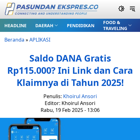
FOOD &
HEADLINE
DAERAH
PENDIDIKAN
TRAVELING
Beranda
»
APLIKASI
Saldo DANA Gratis
Rp115.000? Ini Link dan Cara
Klaimnya di Tahun 2025!
Penulis:
Khoirul Ansori
Editor: Khoirul Ansori
Rabu, 19 Feb 2025 - 13:06