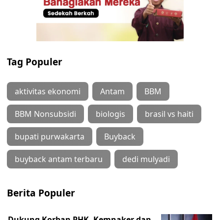
Tag Populer
aktivitas ekonomi
Antam
BBM
BBM Nonsubsidi
biologis
brasil vs haiti
bupati purwakarta
Buyback
buyback antam terbaru
dedi mulyadi
Berita Populer
Dukung Korban PHK, Kemnaker dan