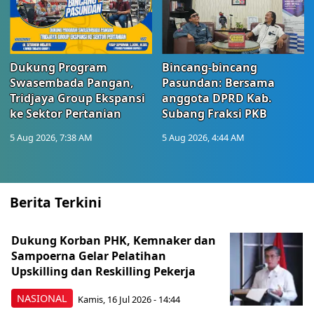
Dukung Program
Bincang-bincang
Swasembada Pangan,
Pasundan: Bersama
Tridjaya Group Ekspansi
anggota DPRD Kab.
ke Sektor Pertanian
Subang Fraksi PKB
5 Aug 2026, 7:38 AM
5 Aug 2026, 4:44 AM
Berita Terkini
Dukung Korban PHK, Kemnaker dan
Sampoerna Gelar Pelatihan
Upskilling dan Reskilling Pekerja
NASIONAL
Kamis, 16 Jul 2026 - 14:44