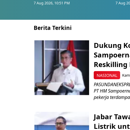
7 Aug 2026, 10:51 PM
7 Aug 20
Berita Terkini
Dukung K
Sampoerna
Reskilling
NASIONAL
Kami
PASUNDANEKSPRES
PT HM Sampoerna
pekerja terdampa
Jabar Tawa
Listrik un