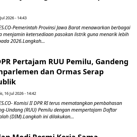
Jul 2026 - 14:43
.CO-Pemerintah Provinsi Jawa Barat menawarkan berbagai
erta menjamin ketersediaan pasokan listrik guna menarik lebih
pada 2026.Langkah...
 DPR Pertajam RUU Pemilu, Gandeng
nparlemen dan Ormas Serap
ublik
s, 16 Jul 2026 - 14:42
.CO- Komisi II DPR RI terus mematangkan pembahasan
g-Undang (RUU) Pemilu dengan mempertajam Daftar
alah (DIM).Langkah ini dilakukan...
an Modi Resmi Kerja Sama