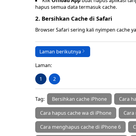
Klik
Offload App
buat hapus aplikasi ta
hapus semua data termasuk cache.
2.
Bersihkan Cache di Safari
Browser Safari sering kali nyimpen cache ya
Laman berikutnya
Laman:
1
2
Tag:
Bersihkan cache iPhone
Cara ha
Cara hapus cache wa di iPhone
Cara
Cara menghapus cache di iPhone 6
C