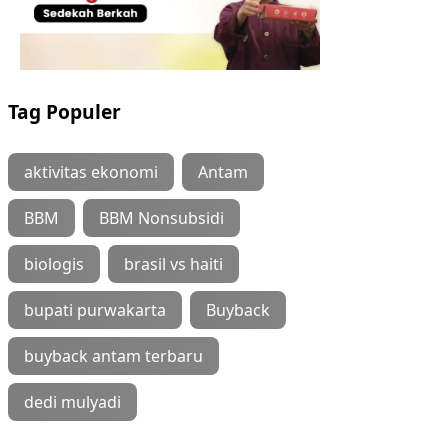
Tag Populer
aktivitas ekonomi
Antam
BBM
BBM Nonsubsidi
biologis
brasil vs haiti
bupati purwakarta
Buyback
buyback antam terbaru
dedi mulyadi