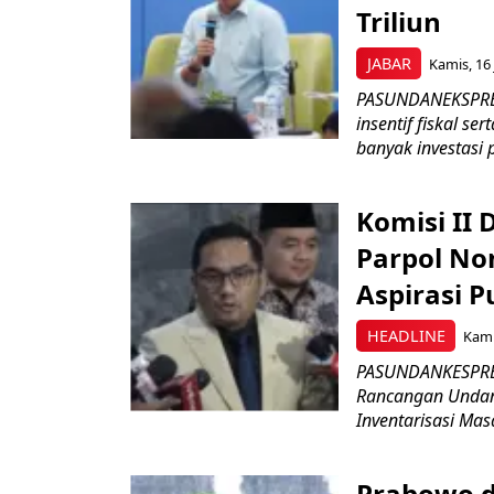
Triliun
JABAR
Kamis, 16 
PASUNDANEKSPRES
insentif fiskal s
banyak investasi 
Komisi II
Parpol No
Aspirasi P
HEADLINE
Kami
PASUNDANKESPRES
Rancangan Undan
Inventarisasi Mas
Prabowo d