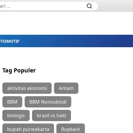
OTOMOTIF
Tag Populer
aktivitas ekonomi
Antam
BBM
BBM Nonsubsidi
biologis
brasil vs haiti
bupati purwakarta
Buyback