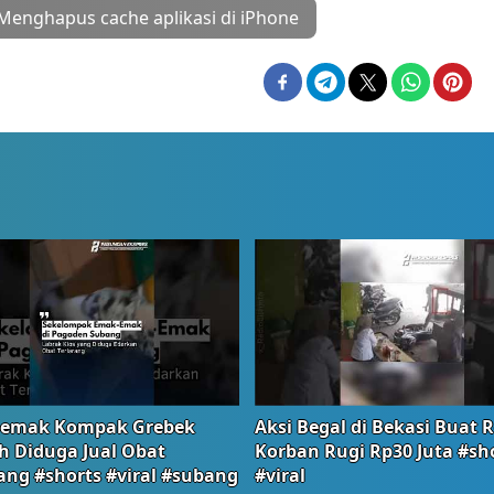
Menghapus cache aplikasi di iPhone
emak Kompak Grebek
Aksi Begal di Bekasi Buat 
 Diduga Jual Obat
Korban Rugi Rp30 Juta #sh
ang #shorts #viral #subang
#viral