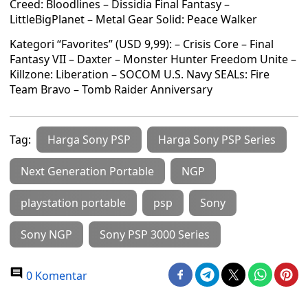
Creed: Bloodlines – Dissidia Final Fantasy –
LittleBigPlanet – Metal Gear Solid: Peace Walker
Kategori “Favorites” (USD 9,99): – Crisis Core – Final
Fantasy VII – Daxter – Monster Hunter Freedom Unite –
Killzone: Liberation – SOCOM U.S. Navy SEALs: Fire
Team Bravo – Tomb Raider Anniversary
Tag:
Harga Sony PSP
Harga Sony PSP Series
Next Generation Portable
NGP
playstation portable
psp
Sony
Sony NGP
Sony PSP 3000 Series
0 Komentar