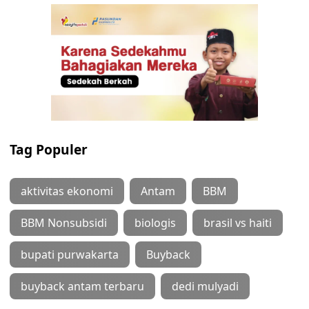
Tag Populer
aktivitas ekonomi
Antam
BBM
BBM Nonsubsidi
biologis
brasil vs haiti
bupati purwakarta
Buyback
buyback antam terbaru
dedi mulyadi