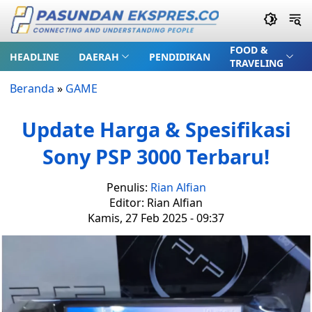
FOOD &
HEADLINE
DAERAH
PENDIDIKAN
TRAVELING
Beranda
»
GAME
Update Harga & Spesifikasi
Sony PSP 3000 Terbaru!
Penulis:
Rian Alfian
Editor: Rian Alfian
Kamis, 27 Feb 2025 - 09:37