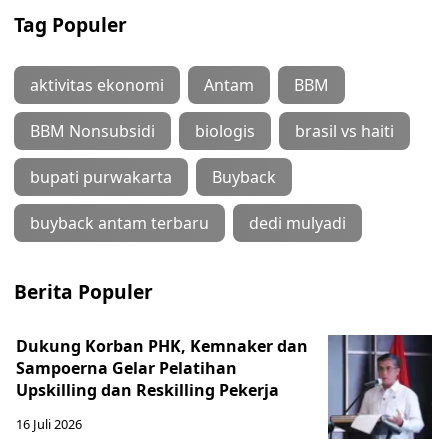
Tag Populer
aktivitas ekonomi
Antam
BBM
BBM Nonsubsidi
biologis
brasil vs haiti
bupati purwakarta
Buyback
buyback antam terbaru
dedi mulyadi
Berita Populer
Dukung Korban PHK, Kemnaker dan
Sampoerna Gelar Pelatihan
Upskilling dan Reskilling Pekerja
16 Juli 2026