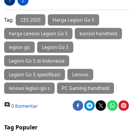
1
2
Tag:
CES 2025
Harga Legion Go S
harga Lenovo Legion Go S
konsol handheld
legion go
Legion Go S
Legion Go S di Indonesia
Legion Go S spesifikasi
Lenovo
lenovo legion go s
PC Gaming handheld
0 Komentar
Tag Populer