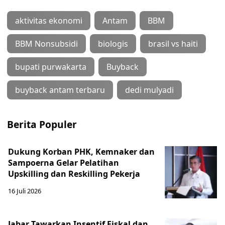
aktivitas ekonomi
Antam
BBM
BBM Nonsubsidi
biologis
brasil vs haiti
bupati purwakarta
Buyback
buyback antam terbaru
dedi mulyadi
Berita Populer
Dukung Korban PHK, Kemnaker dan
Sampoerna Gelar Pelatihan
Upskilling dan Reskilling Pekerja
16 Juli 2026
Jabar Tawarkan Insentif Fiskal dan