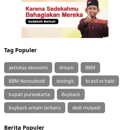
Tag Populer
aktivitas ekonomi
Antam
BBM
BBM Nonsubsidi
biologis
brasil vs haiti
bupati purwakarta
Buyback
buyback antam terbaru
dedi mulyadi
Berita Populer