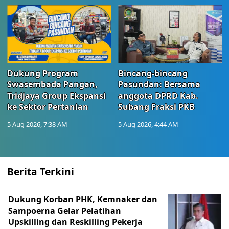
Dukung Program
Bincang-bincang
Swasembada Pangan,
Pasundan: Bersama
Tridjaya Group Ekspansi
anggota DPRD Kab.
ke Sektor Pertanian
Subang Fraksi PKB
5 Aug 2026, 7:38 AM
5 Aug 2026, 4:44 AM
Berita Terkini
Dukung Korban PHK, Kemnaker dan
Sampoerna Gelar Pelatihan
Upskilling dan Reskilling Pekerja