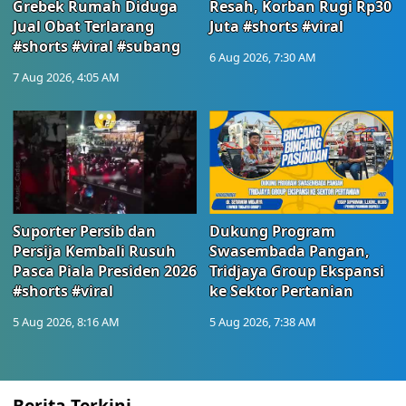
Grebek Rumah Diduga
Resah, Korban Rugi Rp30
Jual Obat Terlarang
Juta #shorts #viral
#shorts #viral #subang
6 Aug 2026, 7:30 AM
7 Aug 2026, 4:05 AM
Suporter Persib dan
Dukung Program
Persija Kembali Rusuh
Swasembada Pangan,
Pasca Piala Presiden 2026
Tridjaya Group Ekspansi
#shorts #viral
ke Sektor Pertanian
5 Aug 2026, 8:16 AM
5 Aug 2026, 7:38 AM
Berita Terkini