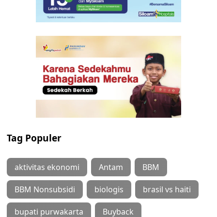
Tag Populer
aktivitas ekonomi
Antam
BBM
BBM Nonsubsidi
biologis
brasil vs haiti
bupati purwakarta
Buyback