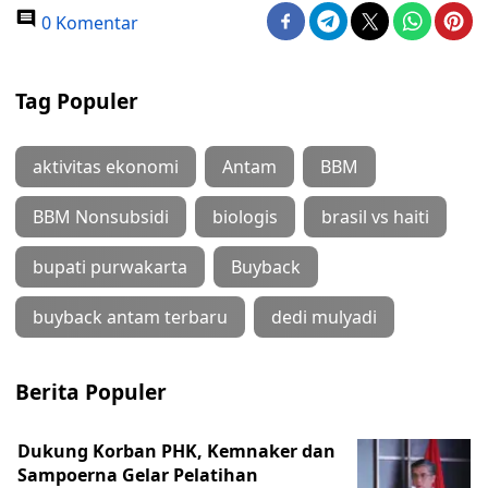
0 Komentar
Tag Populer
aktivitas ekonomi
Antam
BBM
BBM Nonsubsidi
biologis
brasil vs haiti
bupati purwakarta
Buyback
buyback antam terbaru
dedi mulyadi
Berita Populer
Dukung Korban PHK, Kemnaker dan
Sampoerna Gelar Pelatihan