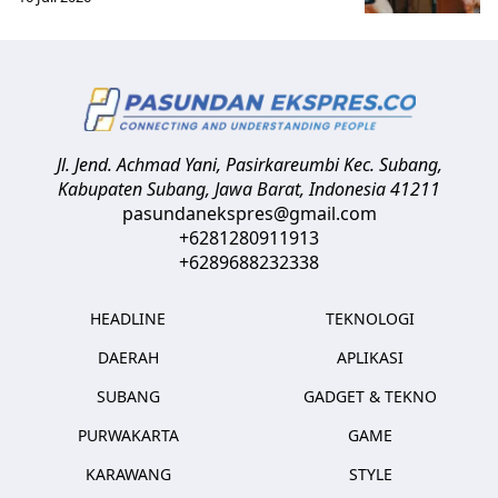
Jl. Jend. Achmad Yani, Pasirkareumbi
Kec. Subang,
Kabupaten Subang, Jawa Barat
,
Indonesia
41211
pasundanekspres@gmail.com
+6281280911913
+6289688232338
HEADLINE
TEKNOLOGI
DAERAH
APLIKASI
SUBANG
GADGET & TEKNO
PURWAKARTA
GAME
KARAWANG
STYLE