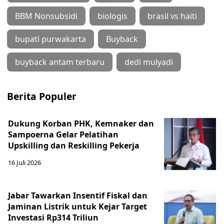
BBM Nonsubsidi
biologis
brasil vs haiti
bupati purwakarta
Buyback
buyback antam terbaru
dedi mulyadi
Berita Populer
Dukung Korban PHK, Kemnaker dan
Sampoerna Gelar Pelatihan
Upskilling dan Reskilling Pekerja
16 Juli 2026
Jabar Tawarkan Insentif Fiskal dan
Jaminan Listrik untuk Kejar Target
Investasi Rp314 Triliun