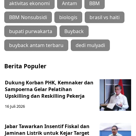
aktivitas ekonomi
Antam
BBM
BBM Nonsubsidi
biologis
brasil vs haiti
bupati purwakarta
Buyback
buyback antam terbaru
dedi mulyadi
Berita Populer
Dukung Korban PHK, Kemnaker dan
Sampoerna Gelar Pelatihan
Upskilling dan Reskilling Pekerja
16 Juli 2026
Jabar Tawarkan Insentif Fiskal dan
Jaminan Listrik untuk Kejar Target