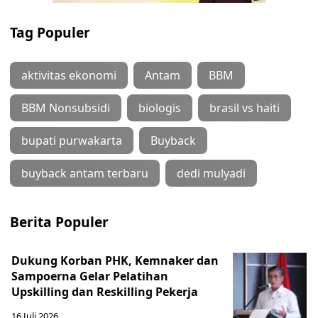
Tag Populer
aktivitas ekonomi
Antam
BBM
BBM Nonsubsidi
biologis
brasil vs haiti
bupati purwakarta
Buyback
buyback antam terbaru
dedi mulyadi
Berita Populer
Dukung Korban PHK, Kemnaker dan
Sampoerna Gelar Pelatihan
Upskilling dan Reskilling Pekerja
16 Juli 2026