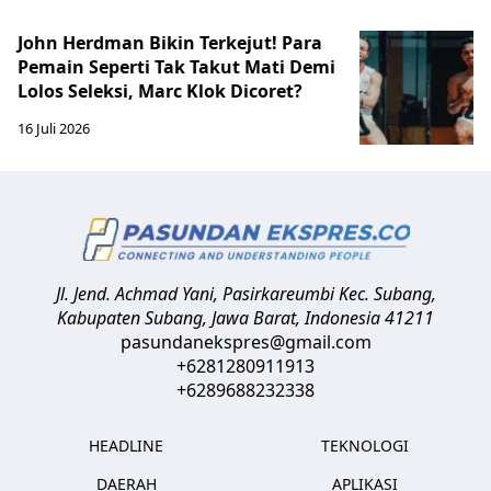
John Herdman Bikin Terkejut! Para
Pemain Seperti Tak Takut Mati Demi
Lolos Seleksi, Marc Klok Dicoret?
16 Juli 2026
Jl. Jend. Achmad Yani, Pasirkareumbi
Kec. Subang,
Kabupaten Subang, Jawa Barat
,
Indonesia
41211
pasundanekspres@gmail.com
+6281280911913
+6289688232338
HEADLINE
TEKNOLOGI
DAERAH
APLIKASI