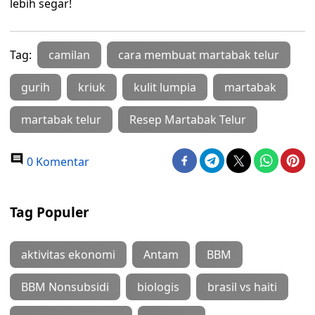
lebih segar!
Tag:
camilan
cara membuat martabak telur
gurih
kriuk
kulit lumpia
martabak
martabak telur
Resep Martabak Telur
0 Komentar
Tag Populer
aktivitas ekonomi
Antam
BBM
BBM Nonsubsidi
biologis
brasil vs haiti