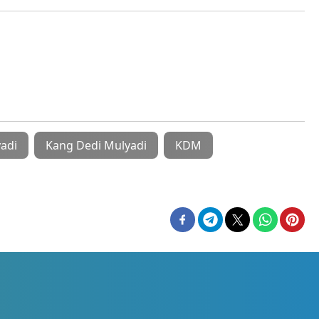
adi
Kang Dedi Mulyadi
KDM