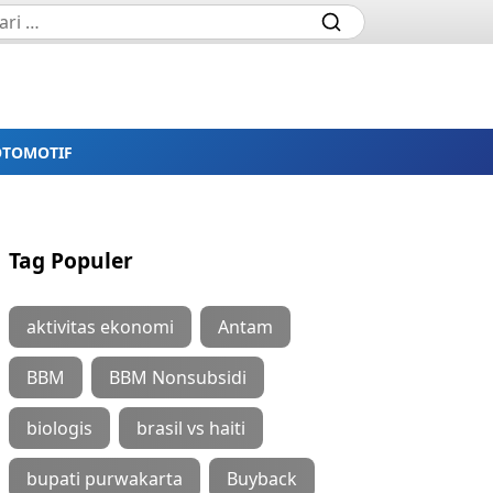
OTOMOTIF
Tag Populer
aktivitas ekonomi
Antam
BBM
BBM Nonsubsidi
biologis
brasil vs haiti
bupati purwakarta
Buyback