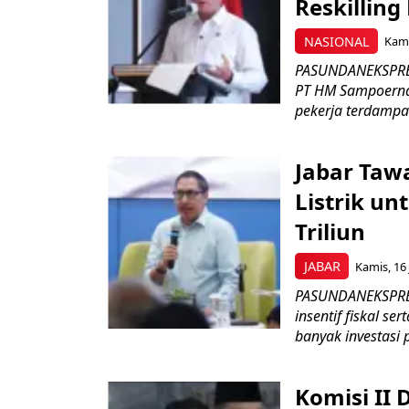
Reskilling
NASIONAL
Kami
PASUNDANEKSPRES
PT HM Sampoerna
pekerja terdampa
Jabar Tawa
Listrik un
Triliun
JABAR
Kamis, 16 
PASUNDANEKSPRES
insentif fiskal s
banyak investasi 
Komisi II