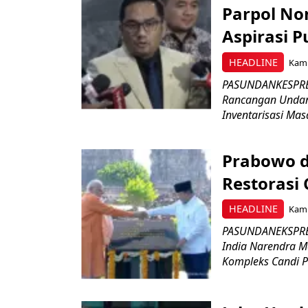
Parpol No
Aspirasi P
HEADLINE
Kami
PASUNDANKESPRES
Rancangan Undan
Inventarisasi Mas
Prabowo d
Restorasi
HEADLINE
Kami
PASUNDANEKSPRES
India Narendra M
Kompleks Candi P