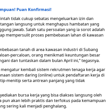
mpuan! Puan Konfirmasi!
intah tidak cukup sebatas mengeluarkan izin dan
un tangan langsung untuk menghapus hambatan yang
ggung jawab. Salah satu persoalan yang ia sorot adalah
rap mempersulit proses pembebasan lahan di kawasan
embebasan tanah di area kawasan industri di Subang
aloan-percaloan, orang menikmati keuntungan besar
ngani dan tuntaskan dalam bulan April ini,” tegasnya.
ya mengatur kembali sistem rekrutmen tenaga kerja agar
unaan sistem daring (online) untuk pendaftaran kerja di
itip-menitip serta antrean panjang yang tidak
diakan bursa kerja yang bisa diakses langsung oleh
ya pun akan lebih praktis dan terfokus pada kemampuan
ang sering kali menjadi penghalang.