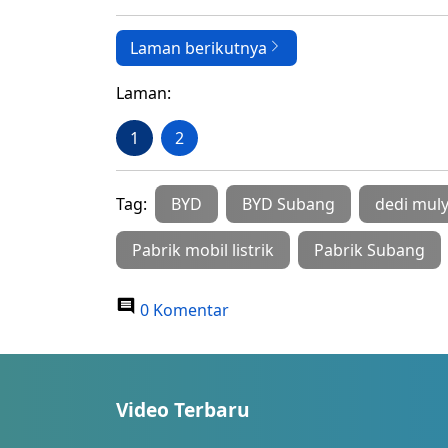
Laman berikutnya
Laman:
1
2
Tag:
BYD
BYD Subang
dedi muly
Pabrik mobil listrik
Pabrik Subang
0 Komentar
Video Terbaru