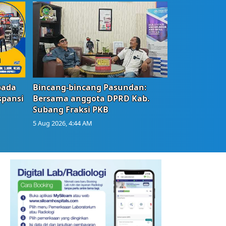
bada
Bincang-bincang Pasundan:
spansi
Bersama anggota DPRD Kab.
Subang Fraksi PKB
5 Aug 2026, 4:44 AM