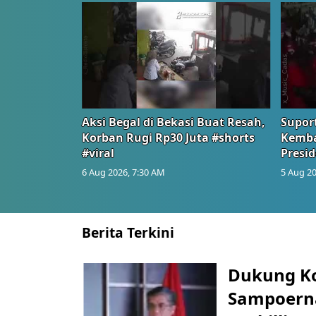
Aksi Begal di Bekasi Buat Resah,
Suport
Korban Rugi Rp30 Juta #shorts
Kemba
#viral
Presid
6 Aug 2026, 7:30 AM
5 Aug 20
Berita Terkini
Dukung K
Sampoerna