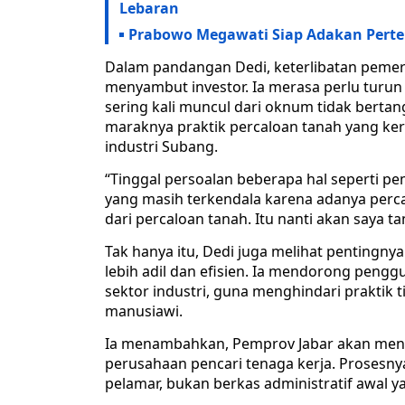
Lebaran
Prabowo Megawati Siap Adakan Perte
Dalam pandangan Dedi, keterlibatan pemer
menyambut investor. Ia merasa perlu tur
sering kali muncul dari oknum tidak bertan
maraknya praktik percaloan tanah yang ke
industri Subang.
“Tinggal persoalan beberapa hal seperti p
yang masih terkendala karena adanya perc
dari percaloan tanah. Itu nanti akan saya ta
Tak hanya itu, Dedi juga melihat pentingn
lebih adil dan efisien. Ia mendorong pengg
sektor industri, guna menghindari praktik t
manusiawi.
Ia menambahkan, Pemprov Jabar akan menye
perusahaan pencari tenaga kerja. Prosesn
pelamar, bukan berkas administratif awal y