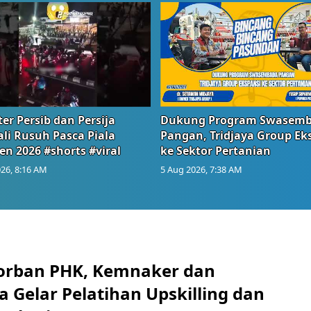
er Persib dan Persija
Dukung Program Swasem
li Rusuh Pasca Piala
Pangan, Tridjaya Group Ek
en 2026 #shorts #viral
ke Sektor Pertanian
26, 8:16 AM
5 Aug 2026, 7:38 AM
orban PHK, Kemnaker dan
 Gelar Pelatihan Upskilling dan