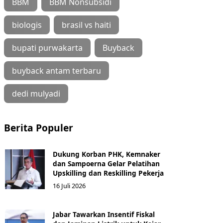
BBM
BBM Nonsubsidi
biologis
brasil vs haiti
bupati purwakarta
Buyback
buyback antam terbaru
dedi mulyadi
Berita Populer
Dukung Korban PHK, Kemnaker
dan Sampoerna Gelar Pelatihan
Upskilling dan Reskilling Pekerja
16 Juli 2026
Jabar Tawarkan Insentif Fiskal