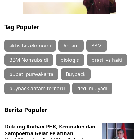
Tag Populer
aktivitas ekonomi
Antam
BBM
BBM Nonsubsidi
biologis
brasil vs haiti
bupati purwakarta
Buyback
buyback antam terbaru
dedi mulyadi
Berita Populer
Dukung Korban PHK, Kemnaker dan
Sampoerna Gelar Pelatihan