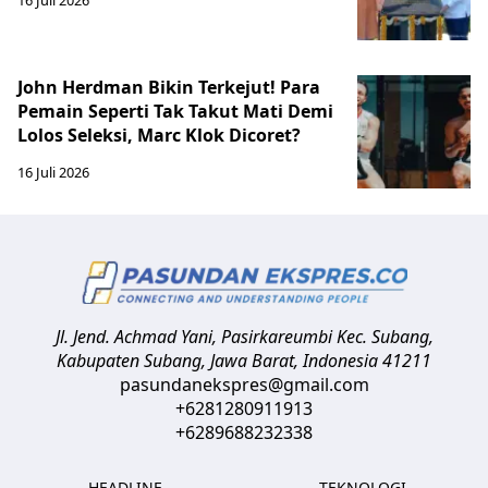
John Herdman Bikin Terkejut! Para
Pemain Seperti Tak Takut Mati Demi
Lolos Seleksi, Marc Klok Dicoret?
16 Juli 2026
Jl. Jend. Achmad Yani, Pasirkareumbi
Kec. Subang,
Kabupaten Subang, Jawa Barat
,
Indonesia
41211
pasundanekspres@gmail.com
+6281280911913
+6289688232338
HEADLINE
TEKNOLOGI