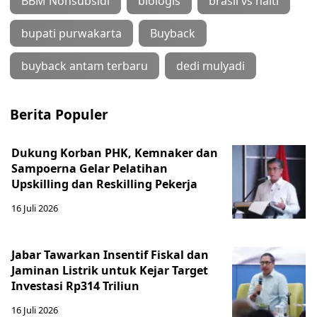
BBM Nonsubsidi
biologis
brasil vs haiti
bupati purwakarta
Buyback
buyback antam terbaru
dedi mulyadi
Berita Populer
Dukung Korban PHK, Kemnaker dan
Sampoerna Gelar Pelatihan
Upskilling dan Reskilling Pekerja
16 Juli 2026
Jabar Tawarkan Insentif Fiskal dan
Jaminan Listrik untuk Kejar Target
Investasi Rp314 Triliun
16 Juli 2026