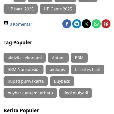
HP baru 2025
HP Game 2025
0 Komentar
Tag Populer
aktivitas ekonomi
Antam
BBM
BBM Nonsubsidi
biologis
brasil vs haiti
bupati purwakarta
Buyback
buyback antam terbaru
dedi mulyadi
Berita Populer