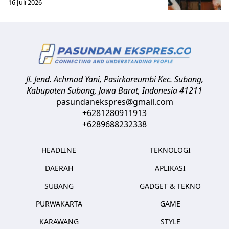
16 Juli 2026
Jl. Jend. Achmad Yani, Pasirkareumbi
Kec. Subang,
Kabupaten Subang, Jawa Barat
,
Indonesia
41211
pasundanekspres@gmail.com
+6281280911913
+6289688232338
HEADLINE
TEKNOLOGI
DAERAH
APLIKASI
SUBANG
GADGET & TEKNO
PURWAKARTA
GAME
KARAWANG
STYLE