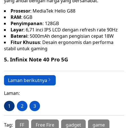
yang andal dengan harga yang bersahabat.
Prosesor
: MediaTek Helio G88
RAM
: 6GB
Penyimpanan
: 128GB
Layar
: 6,71 inci IPS LCD dengan refresh rate 90Hz
Baterai
: 5000mAh dengan pengisian cepat 18W
Fitur Khusus
: Desain ergonomis dan performa
stabil untuk gaming
5. Infinix Note 40 Pro 5G
Laman berikutnya
Laman:
1
2
3
Tag:
FF
Free Fire
gadget
game