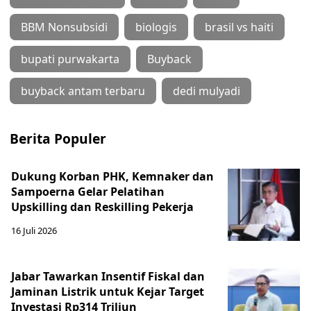
BBM Nonsubsidi
biologis
brasil vs haiti
bupati purwakarta
Buyback
buyback antam terbaru
dedi mulyadi
Berita Populer
Dukung Korban PHK, Kemnaker dan
Sampoerna Gelar Pelatihan
Upskilling dan Reskilling Pekerja
16 Juli 2026
Jabar Tawarkan Insentif Fiskal dan
Jaminan Listrik untuk Kejar Target
Investasi Rp314 Triliun