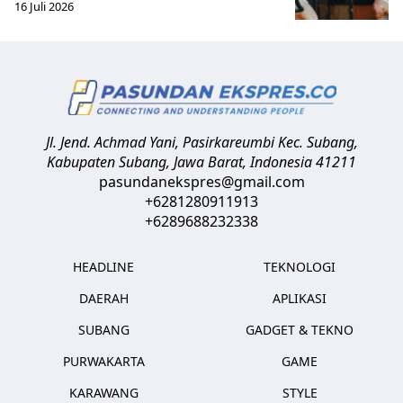
16 Juli 2026
Jl. Jend. Achmad Yani, Pasirkareumbi
Kec. Subang,
Kabupaten Subang, Jawa Barat
,
Indonesia
41211
pasundanekspres@gmail.com
+6281280911913
+6289688232338
HEADLINE
TEKNOLOGI
DAERAH
APLIKASI
SUBANG
GADGET & TEKNO
PURWAKARTA
GAME
KARAWANG
STYLE