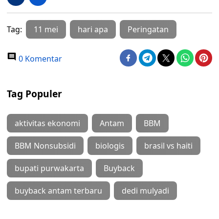
Tag:
11 mei
hari apa
Peringatan
0 Komentar
Tag Populer
aktivitas ekonomi
Antam
BBM
BBM Nonsubsidi
biologis
brasil vs haiti
bupati purwakarta
Buyback
buyback antam terbaru
dedi mulyadi