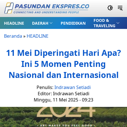
FOOD &
HEADLINE
DAERAH
PENDIDIKAN
TRAVELING
Beranda
»
HEADLINE
11 Mei Diperingati Hari Apa?
Ini 5 Momen Penting
Nasional dan Internasional
Penulis:
Indrawan Setiadi
Editor: Indrawan Setiadi
Minggu, 11 Mei 2025 - 09:23