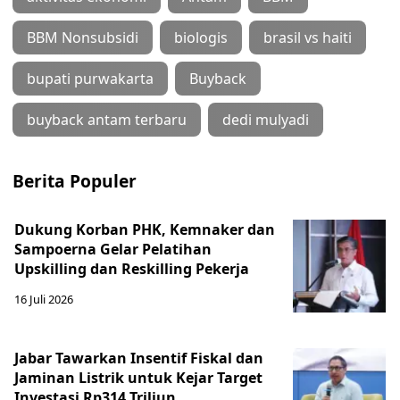
BBM Nonsubsidi
biologis
brasil vs haiti
bupati purwakarta
Buyback
buyback antam terbaru
dedi mulyadi
Berita Populer
Dukung Korban PHK, Kemnaker dan
Sampoerna Gelar Pelatihan
Upskilling dan Reskilling Pekerja
16 Juli 2026
Jabar Tawarkan Insentif Fiskal dan
Jaminan Listrik untuk Kejar Target
Investasi Rp314 Triliun