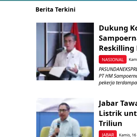
Berita Terkini
Dukung K
Sampoerna
Reskilling
NASIONAL
Kami
PASUNDANEKSPRES
PT HM Sampoerna
pekerja terdampa
Jabar Tawa
Listrik un
Triliun
JABAR
Kamis, 16 