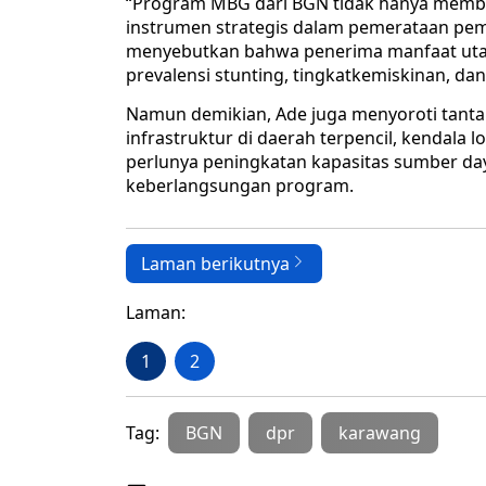
“Program MBG dari BGN tidak hanya member
instrumen strategis dalam pemerataan pem
menyebutkan bahwa penerima manfaat utam
prevalensi stunting, tingkatkemiskinan, da
Namun demikian, Ade juga menyoroti tant
infrastruktur di daerah terpencil, kendala 
perlunya peningkatan kapasitas sumber da
keberlangsungan program.
Laman berikutnya
Laman:
1
2
Tag:
BGN
dpr
karawang