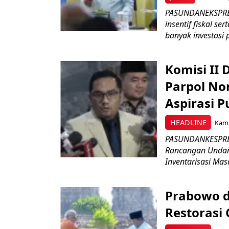
PASUNDANEKSPRES
insentif fiskal s
banyak investasi 
Komisi II
Parpol No
Aspirasi P
HEADLINE
Kami
PASUNDANKESPRES
Rancangan Undan
Inventarisasi Mas
Prabowo d
Restorasi