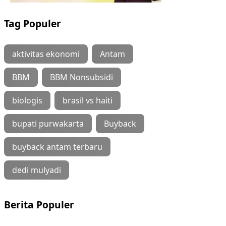
Tag Populer
aktivitas ekonomi
Antam
BBM
BBM Nonsubsidi
biologis
brasil vs haiti
bupati purwakarta
Buyback
buyback antam terbaru
dedi mulyadi
Berita Populer