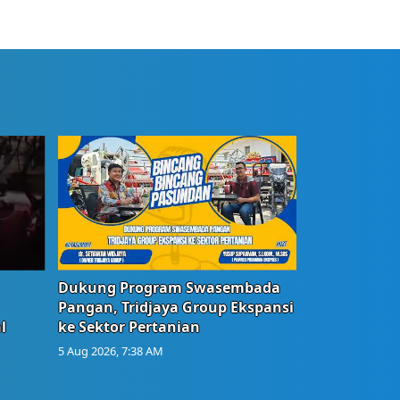
Dukung Program Swasembada
Pangan, Tridjaya Group Ekspansi
l
ke Sektor Pertanian
5 Aug 2026, 7:38 AM