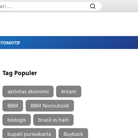
OTOMOTIF
Tag Populer
aktivitas ekonomi
Antam
BBM
BBM Nonsubsidi
biologis
brasil vs haiti
bupati purwakarta
Buyback