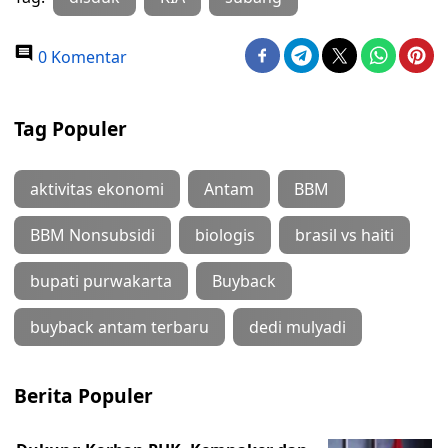
0 Komentar
Tag Populer
aktivitas ekonomi
Antam
BBM
BBM Nonsubsidi
biologis
brasil vs haiti
bupati purwakarta
Buyback
buyback antam terbaru
dedi mulyadi
Berita Populer