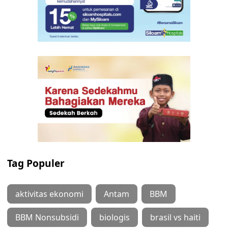
Tag Populer
aktivitas ekonomi
Antam
BBM
BBM Nonsubsidi
biologis
brasil vs haiti