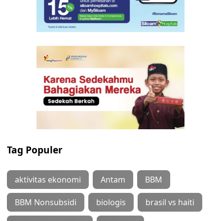
Tag Populer
aktivitas ekonomi
Antam
BBM
BBM Nonsubsidi
biologis
brasil vs haiti