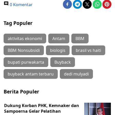
0 Komentar
Tag Populer
aktivitas ekonomi
Antam
BBM
BBM Nonsubsidi
biologis
brasil vs haiti
bupati purwakarta
Buyback
buyback antam terbaru
dedi mulyadi
Berita Populer
Dukung Korban PHK, Kemnaker dan
Sampoerna Gelar Pelatihan