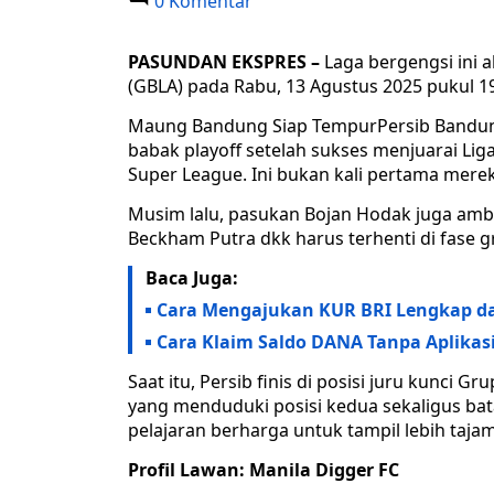
0 Komentar
PASUNDAN EKSPRES –
Laga bergengsi ini 
(GBLA) pada Rabu, 13 Agustus 2025 pukul 19.0
Maung Bandung Siap TempurPersib Bandun
babak playoff setelah sukses menjuarai Lig
Super League. Ini bukan kali pertama mereka
Musim lalu, pasukan Bojan Hodak juga amb
Beckham Putra dkk harus terhenti di fase g
Baca Juga:
Cara Mengajukan KUR BRI Lengkap da
Cara Klaim Saldo DANA Tanpa Aplikas
Saat itu, Persib finis di posisi juru kunci G
yang menduduki posisi kedua sekaligus bata
pelajaran berharga untuk tampil lebih tajam
Profil Lawan: Manila Digger FC