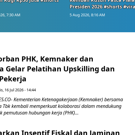
Presiden 2026 #shorts #vira
26, 7:30 AM
5 Aug 2026, 8:16 AM
orban PHK, Kemnaker dan
 Gelar Pelatihan Upskilling dan
 Pekerja
s, 16 Jul 2026 - 14:44
.CO- Kementerian Ketenagakerjaan (Kemnaker) bersama
 Tbk kembali memperkuat kolaborasi dalam mendukung
k pemutusan hubungan kerja (PHK)...
rkan Insentif Fiskal dan Jaminan