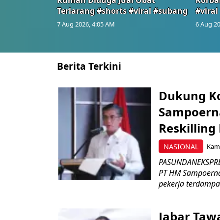
Terlarang #shorts #viral #subang
#viral
7 Aug 2026, 4:05 AM
6 Aug 20
Berita Terkini
Dukung K
Sampoerna
Reskilling
NASIONAL
Kami
PASUNDANEKSPRES
PT HM Sampoerna
pekerja terdampa
Jabar Tawa