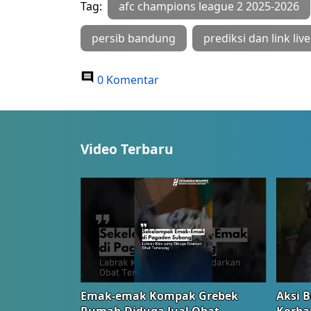
Tag:
afc champions league 2 2025-2026
persib bandung
prediksi dan link liv
0 Komentar
Video Terbaru
Emak-emak Kompak Grebek
Aksi B
Rumah Diduga Jual Obat
Korba