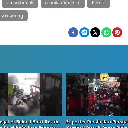
bojan hodak
manila digger fc
Persib
e streaming
egal di Bekasi Buat Resah,
Suporter Persib dan Persija
n Rugi Rp30 Juta #shorts
Kembali Rusuh Pasca Piala