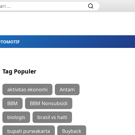
OTOMOTIF
Tag Populer
aktivitas ekonomi
Antam
BBM
BBM Nonsubsidi
biologis
brasil vs haiti
bupati purwakarta
Buyback