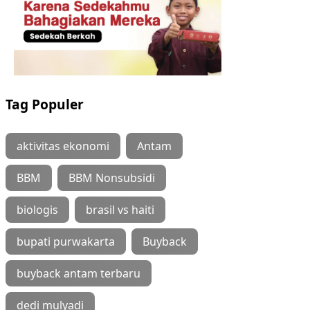
Tag Populer
aktivitas ekonomi
Antam
BBM
BBM Nonsubsidi
biologis
brasil vs haiti
bupati purwakarta
Buyback
buyback antam terbaru
dedi mulyadi