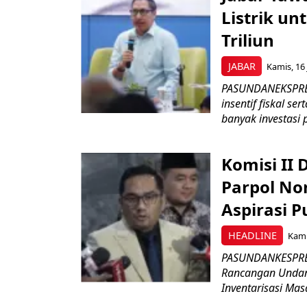
Listrik un
Triliun
JABAR
Kamis, 16 
PASUNDANEKSPRES
insentif fiskal s
banyak investasi 
Komisi II
Parpol No
Aspirasi P
HEADLINE
Kami
PASUNDANKESPRES
Rancangan Undan
Inventarisasi Mas