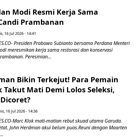
an Modi Resmi Kerja Sama
 Candi Prambanan
s, 16 Jul 2026 - 14:41
.CO- Presiden Prabowo Subianto bersama Perdana Menteri
odi meresmikan kerja sama restorasi dan konservasi
rambanan. Peresmian...
man Bikin Terkejut! Para Pemain
k Takut Mati Demi Lolos Seleksi,
Dicoret?
s, 16 Jul 2026 - 14:36
.CO-Marc Klok mati-matian rebut skuad utama Garuda.
 ketat. John Herdman akui belum puas.Reuni dengan Maarten
..