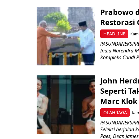
Prabowo d
Restorasi
HEADLINE
Kami
PASUNDANEKSPRES
India Narendra M
Kompleks Candi P
John Herd
Seperti Ta
Marc Klok 
OLAHRAGA
Kami
PASUNDANEKSPRES
Seleksi berjalan
Paes, Dean James.