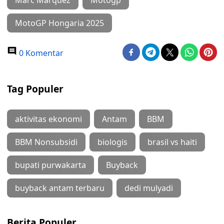
Marc Marquez
Motogp
MotoGP Hongaria 2025
0 Komentar
Tag Populer
aktivitas ekonomi
Antam
BBM
BBM Nonsubsidi
biologis
brasil vs haiti
bupati purwakarta
Buyback
buyback antam terbaru
dedi mulyadi
Berita Populer