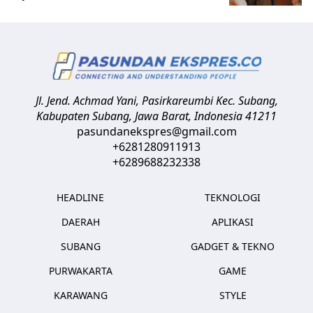
Jl. Jend. Achmad Yani, Pasirkareumbi
Kec. Subang,
Kabupaten Subang, Jawa Barat
,
Indonesia
41211
pasundanekspres@gmail.com
+6281280911913
+6289688232338
HEADLINE
TEKNOLOGI
DAERAH
APLIKASI
SUBANG
GADGET & TEKNO
PURWAKARTA
GAME
KARAWANG
STYLE