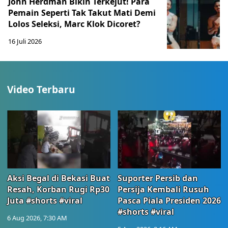
John Herdman Bikin Terkejut! Para
Pemain Seperti Tak Takut Mati Demi
Lolos Seleksi, Marc Klok Dicoret?
16 Juli 2026
Video Terbaru
Aksi Begal di Bekasi Buat
Suporter Persib dan
Resah, Korban Rugi Rp30
Persija Kembali Rusuh
Juta #shorts #viral
Pasca Piala Presiden 2026
#shorts #viral
6 Aug 2026, 7:30 AM