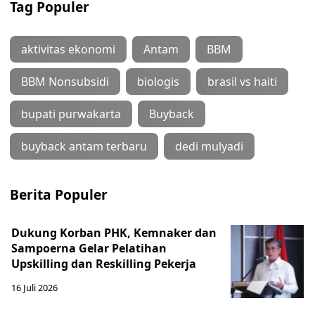
Tag Populer
aktivitas ekonomi
Antam
BBM
BBM Nonsubsidi
biologis
brasil vs haiti
bupati purwakarta
Buyback
buyback antam terbaru
dedi mulyadi
Berita Populer
Dukung Korban PHK, Kemnaker dan
Sampoerna Gelar Pelatihan
Upskilling dan Reskilling Pekerja
16 Juli 2026