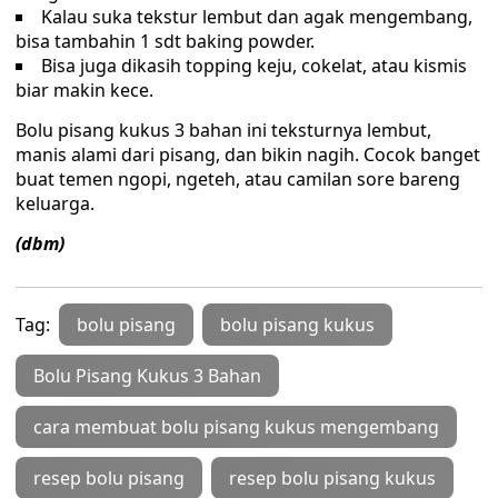
Kalau suka tekstur lembut dan agak mengembang,
bisa tambahin 1 sdt baking powder.
Bisa juga dikasih topping keju, cokelat, atau kismis
biar makin kece.
Bolu pisang kukus 3 bahan ini teksturnya lembut,
manis alami dari pisang, dan bikin nagih. Cocok banget
buat temen ngopi, ngeteh, atau camilan sore bareng
keluarga.
(dbm)
Tag:
bolu pisang
bolu pisang kukus
Bolu Pisang Kukus 3 Bahan
cara membuat bolu pisang kukus mengembang
resep bolu pisang
resep bolu pisang kukus