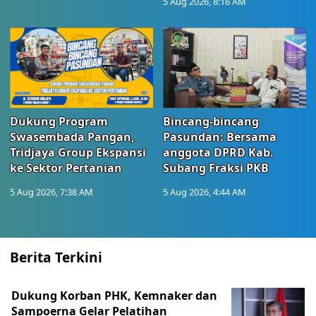
5 Aug 2026, 8:16 AM
Dukung Program
Bincang-bincang
Swasembada Pangan,
Pasundan: Bersama
Tridjaya Group Ekspansi
anggota DPRD Kab.
ke Sektor Pertanian
Subang Fraksi PKB
5 Aug 2026, 7:38 AM
5 Aug 2026, 4:44 AM
Berita Terkini
Dukung Korban PHK, Kemnaker dan
Sampoerna Gelar Pelatihan