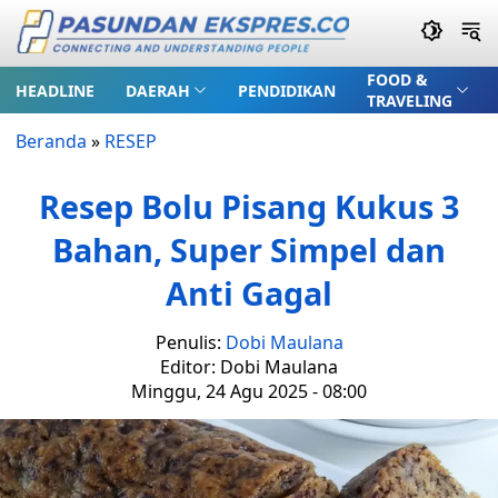
FOOD &
HEADLINE
DAERAH
PENDIDIKAN
TRAVELING
Beranda
»
RESEP
Resep Bolu Pisang Kukus 3
Bahan, Super Simpel dan
Anti Gagal
Penulis:
Dobi Maulana
Editor: Dobi Maulana
Minggu, 24 Agu 2025 - 08:00