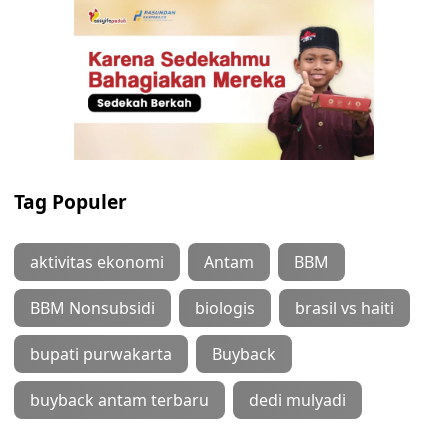
Tag Populer
aktivitas ekonomi
Antam
BBM
BBM Nonsubsidi
biologis
brasil vs haiti
bupati purwakarta
Buyback
buyback antam terbaru
dedi mulyadi