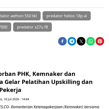
dator aethon 550 tkl
predator helios 18p ai
7000
predator x27u f8
orban PHK, Kemnaker dan
 Gelar Pelatihan Upskilling dan
 Pekerja
s, 16 Jul 2026 - 14:44
.CO- Kementerian Ketenagakerjaan (Kemnaker) bersama