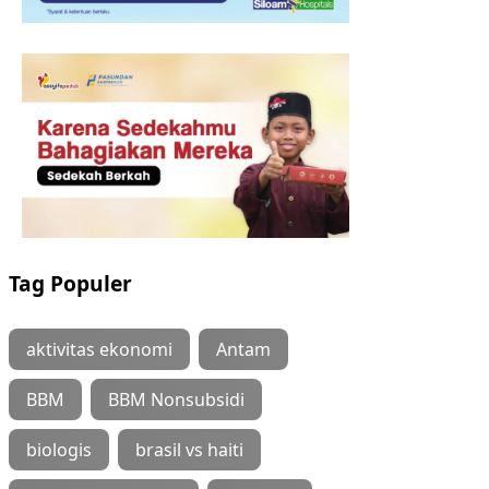
Tag Populer
aktivitas ekonomi
Antam
BBM
BBM Nonsubsidi
biologis
brasil vs haiti