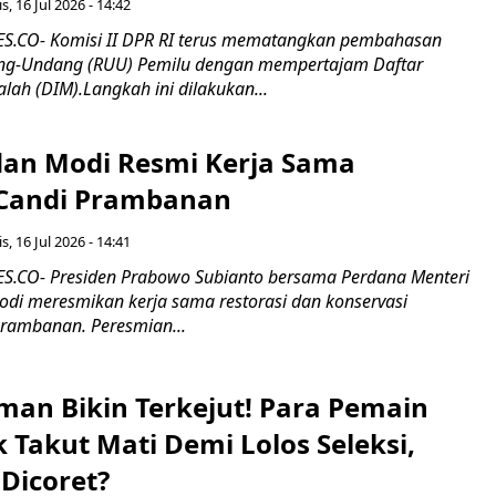
s, 16 Jul 2026 - 14:42
.CO- Komisi II DPR RI terus mematangkan pembahasan
g-Undang (RUU) Pemilu dengan mempertajam Daftar
alah (DIM).Langkah ini dilakukan...
an Modi Resmi Kerja Sama
 Candi Prambanan
s, 16 Jul 2026 - 14:41
.CO- Presiden Prabowo Subianto bersama Perdana Menteri
odi meresmikan kerja sama restorasi dan konservasi
rambanan. Peresmian...
man Bikin Terkejut! Para Pemain
k Takut Mati Demi Lolos Seleksi,
Dicoret?