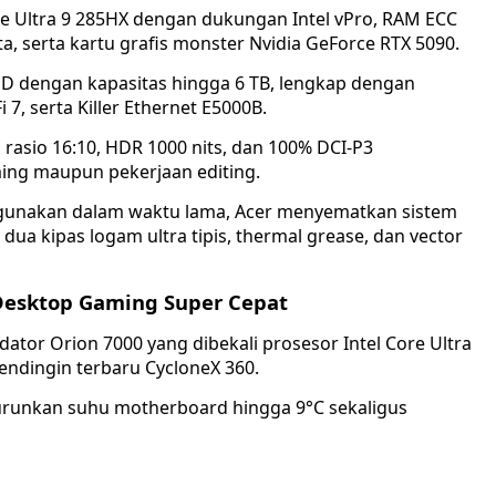
re Ultra 9 285HX dengan dukungan Intel vPro, RAM ECC
a, serta kartu grafis monster Nvidia GeForce RTX 5090.
SD dengan kapasitas hingga 6 TB, lengkap dengan
7, serta Killer Ethernet E5000B.
 rasio 16:10, HDR 1000 nits, dan 100% DCI-P3
ming maupun pekerjaan editing.
igunakan dalam waktu lama, Acer menyematkan sistem
dua kipas logam ultra tipis, thermal grease, dan vector
 Desktop Gaming Super Cepat
or Orion 7000 yang dibekali prosesor Intel Core Ultra
pendingin terbaru CycloneX 360.
urunkan suhu motherboard hingga 9°C sekaligus