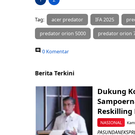
Tag:
acer predator
IFA 2025
pre
predator orion 5000
predator orion 
0 Komentar
Berita Terkini
Dukung K
Sampoerna
Reskilling
NASIONAL
Kami
PASUNDANEKSPRES