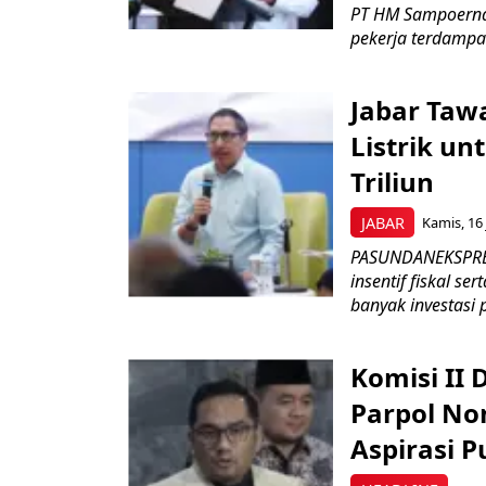
PT HM Sampoerna
pekerja terdampa
Jabar Tawa
Listrik un
Triliun
JABAR
Kamis, 16 
PASUNDANEKSPRES
insentif fiskal s
banyak investasi 
Komisi II
Parpol No
Aspirasi P