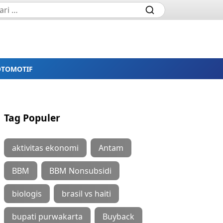
OTOMOTIF
Tag Populer
aktivitas ekonomi
Antam
BBM
BBM Nonsubsidi
biologis
brasil vs haiti
bupati purwakarta
Buyback