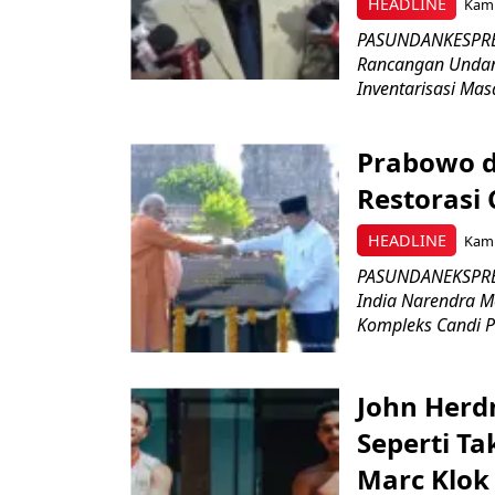
HEADLINE
Kami
PASUNDANKESPRES
Rancangan Undan
Inventarisasi Mas
Prabowo d
Restorasi
HEADLINE
Kami
PASUNDANEKSPRES
India Narendra M
Kompleks Candi P
John Herd
Seperti Ta
Marc Klok 