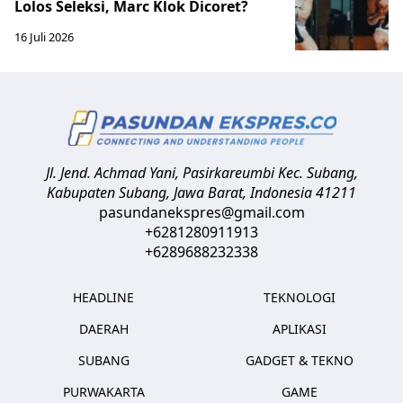
Lolos Seleksi, Marc Klok Dicoret?
16 Juli 2026
Jl. Jend. Achmad Yani, Pasirkareumbi
Kec. Subang,
Kabupaten Subang, Jawa Barat
,
Indonesia
41211
pasundanekspres@gmail.com
+6281280911913
+6289688232338
HEADLINE
TEKNOLOGI
DAERAH
APLIKASI
SUBANG
GADGET & TEKNO
PURWAKARTA
GAME