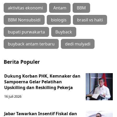
aktivitas ekonomi
Antam
BBM
BBM Nonsubsidi
biologis
brasil vs haiti
bupati purwakarta
Buyback
buyback antam terbaru
dedi mulyadi
Berita Populer
Dukung Korban PHK, Kemnaker dan
Sampoerna Gelar Pelatihan
Upskilling dan Reskilling Pekerja
16 Juli 2026
Jabar Tawarkan Insentif Fiskal dan