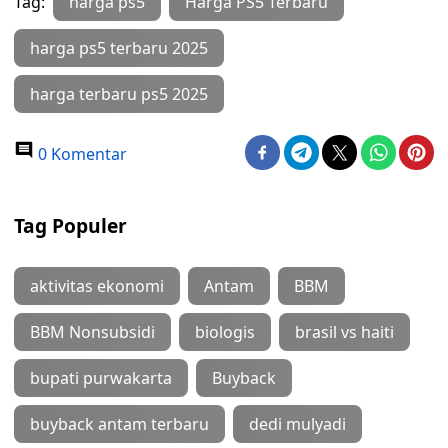
Tag:
harga ps5
Harga PS5 Terbaru
harga ps5 terbaru 2025
harga terbaru ps5 2025
0 Komentar
Tag Populer
aktivitas ekonomi
Antam
BBM
BBM Nonsubsidi
biologis
brasil vs haiti
bupati purwakarta
Buyback
buyback antam terbaru
dedi mulyadi