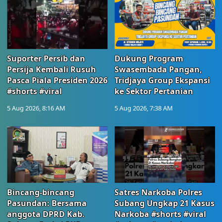
Suporter Persib dan
Dukung Program
Persija Kembali Rusuh
Swasembada Pangan,
Pasca Piala Presiden 2026
Tridjaya Group Ekspansi
#shorts #viral
ke Sektor Pertanian
5 Aug 2026, 8:16 AM
5 Aug 2026, 7:38 AM
Bincang-bincang
Satres Narkoba Polres
Pasundan: Bersama
Subang Ungkap 21 Kasus
anggota DPRD Kab.
Narkoba #shorts #viral