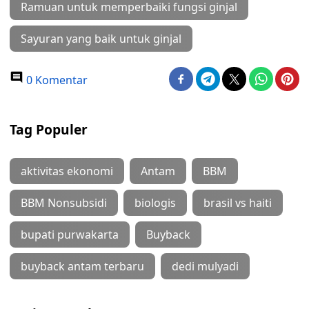
Ramuan untuk memperbaiki fungsi ginjal
Sayuran yang baik untuk ginjal
0 Komentar
Tag Populer
aktivitas ekonomi
Antam
BBM
BBM Nonsubsidi
biologis
brasil vs haiti
bupati purwakarta
Buyback
buyback antam terbaru
dedi mulyadi