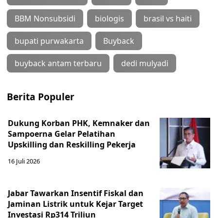
BBM Nonsubsidi
biologis
brasil vs haiti
bupati purwakarta
Buyback
buyback antam terbaru
dedi mulyadi
Berita Populer
Dukung Korban PHK, Kemnaker dan
Sampoerna Gelar Pelatihan
Upskilling dan Reskilling Pekerja
16 Juli 2026
Jabar Tawarkan Insentif Fiskal dan
Jaminan Listrik untuk Kejar Target
Investasi Rp314 Triliun