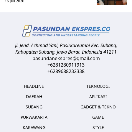
16 Juli 2026
Jl. Jend. Achmad Yani, Pasirkareumbi
Kec. Subang,
Kabupaten Subang, Jawa Barat
,
Indonesia
41211
pasundanekspres@gmail.com
+6281280911913
+6289688232338
HEADLINE
TEKNOLOGI
DAERAH
APLIKASI
SUBANG
GADGET & TEKNO
PURWAKARTA
GAME
KARAWANG
STYLE