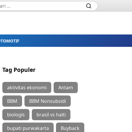
OTOMOTIF
Tag Populer
aktivitas ekonomi
Antam
BBM
BBM Nonsubsidi
biologis
brasil vs haiti
bupati purwakarta
Buyback