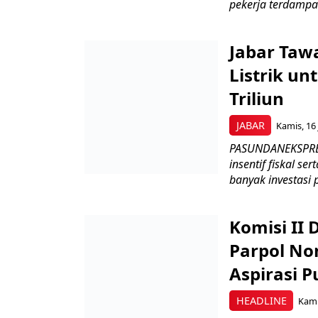
pekerja terdampa
Jabar Tawa
Listrik un
Triliun
JABAR
Kamis, 16 
PASUNDANEKSPRES
insentif fiskal s
banyak investasi 
Komisi II
Parpol No
Aspirasi P
HEADLINE
Kami