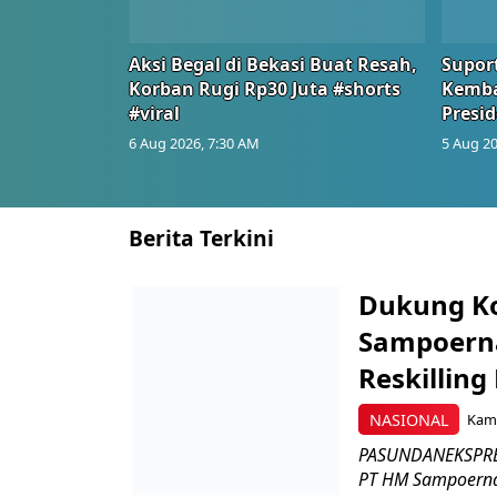
Aksi Begal di Bekasi Buat Resah,
Suport
Korban Rugi Rp30 Juta #shorts
Kemba
#viral
Presid
6 Aug 2026, 7:30 AM
5 Aug 20
Berita Terkini
Dukung K
Sampoerna
Reskilling
NASIONAL
Kami
PASUNDANEKSPRES
PT HM Sampoerna