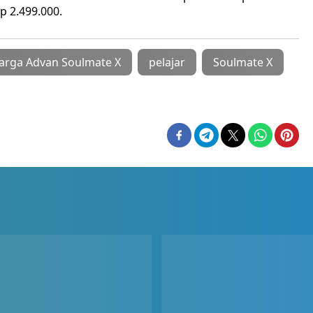
p 2.499.000.
arga Advan Soulmate X
pelajar
Soulmate X