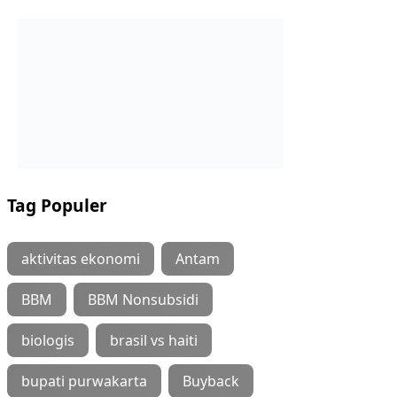
Tag Populer
aktivitas ekonomi
Antam
BBM
BBM Nonsubsidi
biologis
brasil vs haiti
bupati purwakarta
Buyback