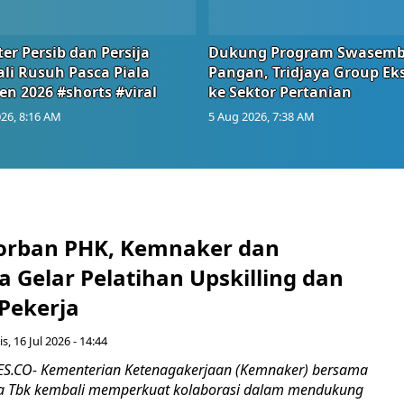
er Persib dan Persija
Dukung Program Swasem
li Rusuh Pasca Piala
Pangan, Tridjaya Group Ek
en 2026 #shorts #viral
ke Sektor Pertanian
26, 8:16 AM
5 Aug 2026, 7:38 AM
orban PHK, Kemnaker dan
 Gelar Pelatihan Upskilling dan
 Pekerja
s, 16 Jul 2026 - 14:44
.CO- Kementerian Ketenagakerjaan (Kemnaker) bersama
 Tbk kembali memperkuat kolaborasi dalam mendukung