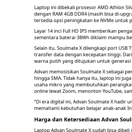
Laptop ini dibekali prosesor AMD Athlon Si
dengan RAM 4GB DDR4 (masih bisa di-upgra
tersedia opsi peningkatan ke NVMe untuk p
Layar 14 inci Full HD IPS memberikan pen
sementara baterai 38Wh diklaim mampu bert
Selain itu, Soulmate X dilengkapi port US
transfer data dengan kecepatan tinggi. Dari
warna putih yang ditujukan untuk generasi
Advan memosisikan Soulmate X sebagai pera
hingga SMA. Tidak hanya itu, laptop ini jug
usaha mikro yang membutuhkan perangkat s
online lewat Zoom, menonton YouTube, sam
“Di era digital ini, Advan Soulmate X hadir
memahami kebutuhan belajar anak-anak Ind
Harga dan Ketersediaan Advan Sou
Laptop Advan Soulmate X sudah bisa dibeli 