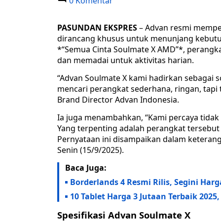
0 Komentar
PASUNDAN EKSPRES
– Advan resmi memper
dirancang khusus untuk menunjang kebutuha
*“Semua Cinta Soulmate X AMD”*, perangkat 
dan memadai untuk aktivitas harian.
“Advan Soulmate X kami hadirkan sebagai 
mencari perangkat sederhana, ringan, tapi t
Brand Director Advan Indonesia.
Ia juga menambahkan, “Kami percaya tidak 
Yang terpenting adalah perangkat tersebu
Pernyataan ini disampaikan dalam keterang
Senin (15/9/2025).
Baca Juga:
Borderlands 4 Resmi Rilis, Segini Harg
10 Tablet Harga 3 Jutaan Terbaik 2025
Spesifikasi Advan Soulmate X