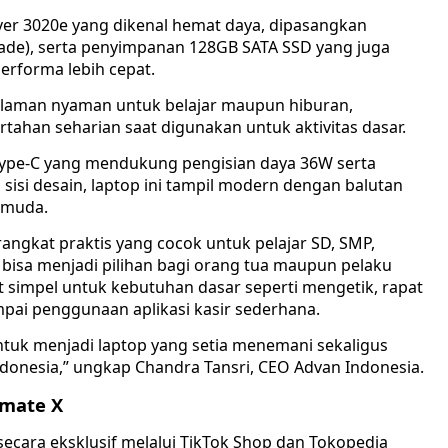
lver 3020e yang dikenal hemat daya, dipasangkan
de), serta penyimpanan 128GB SATA SSD yang juga
erforma lebih cepat.
galaman nyaman untuk belajar maupun hiburan,
ahan seharian saat digunakan untuk aktivitas dasar.
B Type-C yang mendukung pengisian daya 36W serta
 sisi desain, laptop ini tampil modern dengan balutan
 muda.
ngkat praktis yang cocok untuk pelajar SD, SMP,
a bisa menjadi pilihan bagi orang tua maupun pelaku
impel untuk kebutuhan dasar seperti mengetik, rapat
pai penggunaan aplikasi kasir sederhana.
 untuk menjadi laptop yang setia menemani sekaligus
onesia,” ungkap Chandra Tansri, CEO Advan Indonesia.
lmate X
secara eksklusif melalui TikTok Shop dan Tokopedia