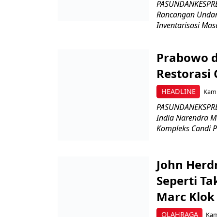
PASUNDANKESPRES
Rancangan Undan
Inventarisasi Mas
Prabowo d
Restorasi
HEADLINE
Kami
PASUNDANEKSPRES
India Narendra M
Kompleks Candi P
John Herd
Seperti Ta
Marc Klok 
OLAHRAGA
Kami