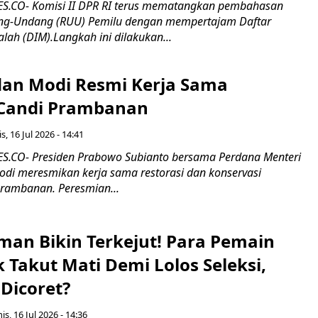
.CO- Komisi II DPR RI terus mematangkan pembahasan
g-Undang (RUU) Pemilu dengan mempertajam Daftar
alah (DIM).Langkah ini dilakukan...
an Modi Resmi Kerja Sama
 Candi Prambanan
s, 16 Jul 2026 - 14:41
.CO- Presiden Prabowo Subianto bersama Perdana Menteri
odi meresmikan kerja sama restorasi dan konservasi
rambanan. Peresmian...
man Bikin Terkejut! Para Pemain
k Takut Mati Demi Lolos Seleksi,
Dicoret?
s, 16 Jul 2026 - 14:36