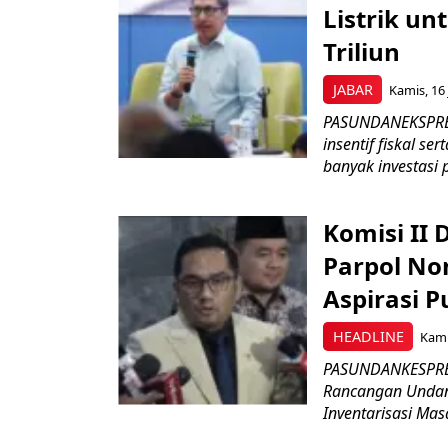
Listrik un
Triliun
JABAR
Kamis, 16 
PASUNDANEKSPRES
insentif fiskal s
banyak investasi 
Komisi II
Parpol No
Aspirasi P
HEADLINE
Kami
PASUNDANKESPRES
Rancangan Undan
Inventarisasi Mas