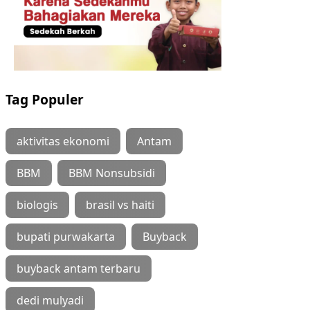
Tag Populer
aktivitas ekonomi
Antam
BBM
BBM Nonsubsidi
biologis
brasil vs haiti
bupati purwakarta
Buyback
buyback antam terbaru
dedi mulyadi