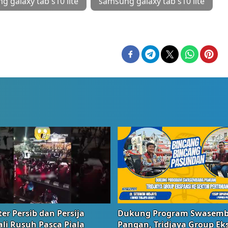
 galaxy tab s10 lite
samsung galaxy tab s10 lite
er Persib dan Persija
Dukung Program Swasem
li Rusuh Pasca Piala
Pangan, Tridjaya Group Ek