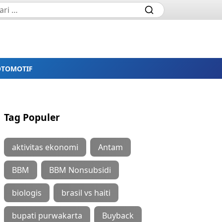
OTOMOTIF
Tag Populer
aktivitas ekonomi
Antam
BBM
BBM Nonsubsidi
biologis
brasil vs haiti
bupati purwakarta
Buyback