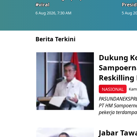
#viral
Presid
6 Aug 2026, 7:30 AM
5 Aug 20
Berita Terkini
Dukung K
Sampoerna
Reskilling
NASIONAL
Kami
PASUNDANEKSPRES
PT HM Sampoerna
pekerja terdampa
Jabar Tawa