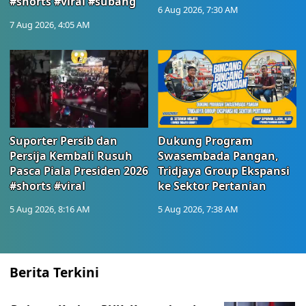
#shorts #viral #subang
6 Aug 2026, 7:30 AM
7 Aug 2026, 4:05 AM
Suporter Persib dan
Dukung Program
Persija Kembali Rusuh
Swasembada Pangan,
Pasca Piala Presiden 2026
Tridjaya Group Ekspansi
#shorts #viral
ke Sektor Pertanian
5 Aug 2026, 8:16 AM
5 Aug 2026, 7:38 AM
Berita Terkini