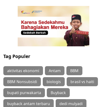
Tag Populer
aktivitas ekonomi
Antam
BBM
BBM Nonsubsidi
biologis
brasil vs haiti
bupati purwakarta
Buyback
buyback antam terbaru
dedi mulyadi