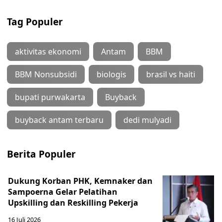
Tag Populer
aktivitas ekonomi
Antam
BBM
BBM Nonsubsidi
biologis
brasil vs haiti
bupati purwakarta
Buyback
buyback antam terbaru
dedi mulyadi
Berita Populer
Dukung Korban PHK, Kemnaker dan
Sampoerna Gelar Pelatihan
Upskilling dan Reskilling Pekerja
16 Juli 2026