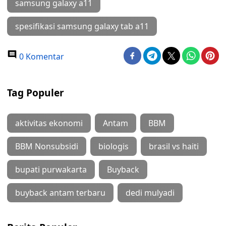
samsung galaxy a11
spesifikasi samsung galaxy tab a11
0 Komentar
Tag Populer
aktivitas ekonomi
Antam
BBM
BBM Nonsubsidi
biologis
brasil vs haiti
bupati purwakarta
Buyback
buyback antam terbaru
dedi mulyadi