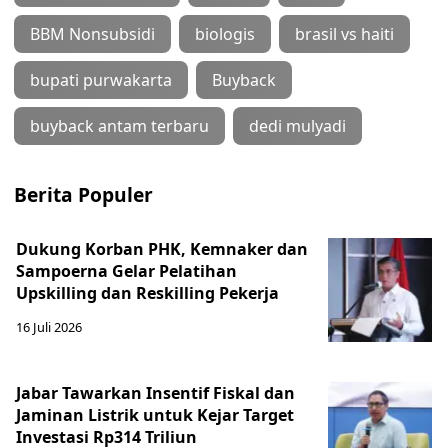
BBM Nonsubsidi
biologis
brasil vs haiti
bupati purwakarta
Buyback
buyback antam terbaru
dedi mulyadi
Berita Populer
Dukung Korban PHK, Kemnaker dan
Sampoerna Gelar Pelatihan
Upskilling dan Reskilling Pekerja
16 Juli 2026
Jabar Tawarkan Insentif Fiskal dan
Jaminan Listrik untuk Kejar Target
Investasi Rp314 Triliun