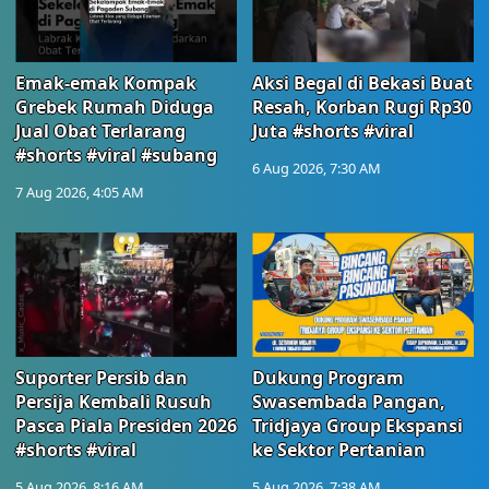
Emak-emak Kompak
Aksi Begal di Bekasi Buat
Grebek Rumah Diduga
Resah, Korban Rugi Rp30
Jual Obat Terlarang
Juta #shorts #viral
#shorts #viral #subang
6 Aug 2026, 7:30 AM
7 Aug 2026, 4:05 AM
Suporter Persib dan
Dukung Program
Persija Kembali Rusuh
Swasembada Pangan,
Pasca Piala Presiden 2026
Tridjaya Group Ekspansi
#shorts #viral
ke Sektor Pertanian
5 Aug 2026, 8:16 AM
5 Aug 2026, 7:38 AM