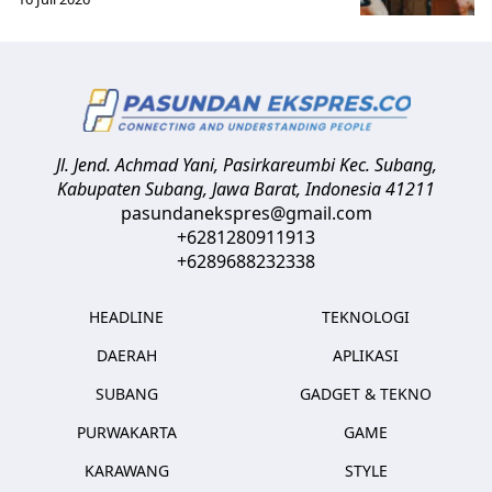
Jl. Jend. Achmad Yani, Pasirkareumbi
Kec. Subang,
Kabupaten Subang, Jawa Barat
,
Indonesia
41211
pasundanekspres@gmail.com
+6281280911913
+6289688232338
HEADLINE
TEKNOLOGI
DAERAH
APLIKASI
SUBANG
GADGET & TEKNO
PURWAKARTA
GAME
KARAWANG
STYLE