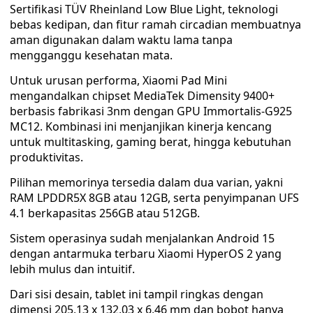
Sertifikasi TÜV Rheinland Low Blue Light, teknologi
bebas kedipan, dan fitur ramah circadian membuatnya
aman digunakan dalam waktu lama tanpa
mengganggu kesehatan mata.
Untuk urusan performa, Xiaomi Pad Mini
mengandalkan chipset MediaTek Dimensity 9400+
berbasis fabrikasi 3nm dengan GPU Immortalis-G925
MC12. Kombinasi ini menjanjikan kinerja kencang
untuk multitasking, gaming berat, hingga kebutuhan
produktivitas.
Pilihan memorinya tersedia dalam dua varian, yakni
RAM LPDDR5X 8GB atau 12GB, serta penyimpanan UFS
4.1 berkapasitas 256GB atau 512GB.
Sistem operasinya sudah menjalankan Android 15
dengan antarmuka terbaru Xiaomi HyperOS 2 yang
lebih mulus dan intuitif.
Dari sisi desain, tablet ini tampil ringkas dengan
dimensi 205,13 x 132,03 x 6,46 mm dan bobot hanya