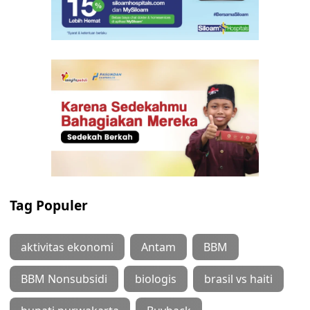
Tag Populer
aktivitas ekonomi
Antam
BBM
BBM Nonsubsidi
biologis
brasil vs haiti