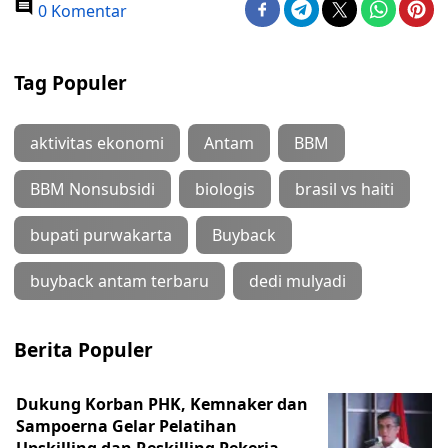
0 Komentar
Tag Populer
aktivitas ekonomi
Antam
BBM
BBM Nonsubsidi
biologis
brasil vs haiti
bupati purwakarta
Buyback
buyback antam terbaru
dedi mulyadi
Berita Populer
Dukung Korban PHK, Kemnaker dan
Sampoerna Gelar Pelatihan