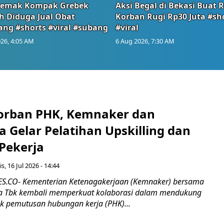
emak Kompak Grebek
Aksi Begal di Bekasi Buat 
 Diduga Jual Obat
Korban Rugi Rp30 Juta #sh
ang #shorts #viral #subang
#viral
26, 4:05 AM
6 Aug 2026, 7:30 AM
orban PHK, Kemnaker dan
 Gelar Pelatihan Upskilling dan
 Pekerja
s, 16 Jul 2026 - 14:44
.CO- Kementerian Ketenagakerjaan (Kemnaker) bersama
 Tbk kembali memperkuat kolaborasi dalam mendukung
k pemutusan hubungan kerja (PHK)...