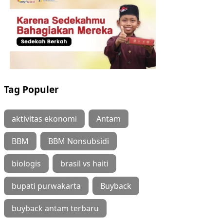
Tag Populer
aktivitas ekonomi
Antam
BBM
BBM Nonsubsidi
biologis
brasil vs haiti
bupati purwakarta
Buyback
buyback antam terbaru