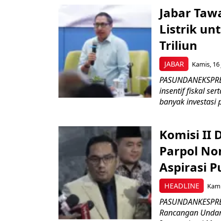
Jabar Tawa
Listrik un
Triliun
JABAR
Kamis, 16 
PASUNDANEKSPRES
insentif fiskal s
banyak investasi 
Komisi II
Parpol No
Aspirasi P
HEADLINE
Kami
PASUNDANKESPRES
Rancangan Undan