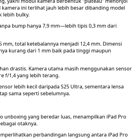
ng, yakni modul kamera berbentuk “plateau” menonjol
l kamera ini terlihat jauh lebih besar dibanding model
lebih bulky.
tanpa bump hanya 7,9 mm—lebih tipis 0,3 mm dari
 mm, total ketebalannya menjadi 12,4 mm. Dimensi
anya kurang dari 1 mm baik pada tinggi maupun
ahan drastis. Kamera utama masih menggunakan sensor
 f/1,4 yang lebih terang.
nsor lebih kecil daripada S25 Ultra, sementara lensa
etap sama seperti sebelumnya.
eo unboxing yang beredar luas, menampilkan iPad Pro
sebagai otaknya.
mperlihatkan perbandingan langsung antara iPad Pro