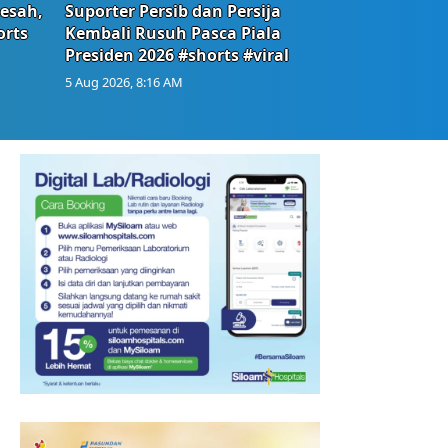
Resah,
Suporter Persib dan Persija
orts
Kembali Rusuh Pasca Piala
Presiden 2026 #shorts #viral
5 Aug 2026, 8:16 AM