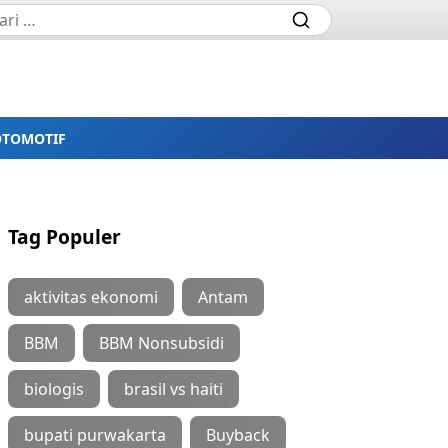
OTOMOTIF
Tag Populer
aktivitas ekonomi
Antam
BBM
BBM Nonsubsidi
biologis
brasil vs haiti
bupati purwakarta
Buyback