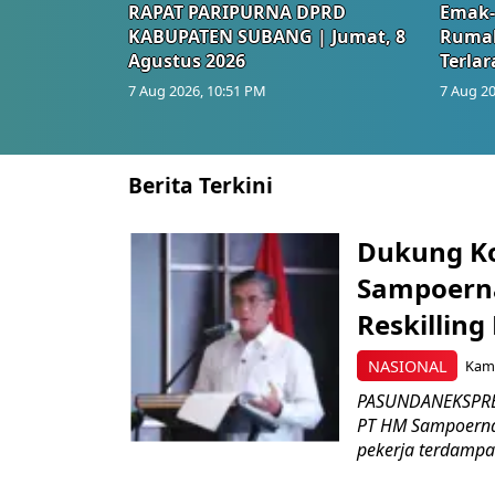
RAPAT PARIPURNA DPRD
Emak-
KABUPATEN SUBANG | Jumat, 8
Rumah
Agustus 2026
Terlar
7 Aug 2026, 10:51 PM
7 Aug 20
Berita Terkini
Dukung K
Sampoerna
Reskilling
NASIONAL
Kami
PASUNDANEKSPRES
PT HM Sampoerna
pekerja terdampa