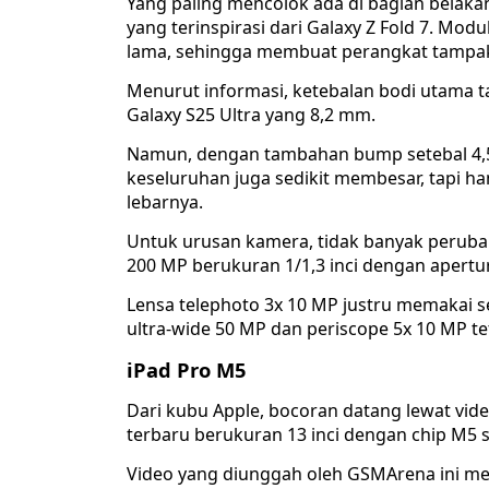
Yang paling mencolok ada di bagian belaka
yang terinspirasi dari Galaxy Z Fold 7. Modu
lama, sehingga membuat perangkat tampak 
Menurut informasi, ketebalan bodi utama 
Galaxy S25 Ultra yang 8,2 mm.
Namun, dengan tambahan bump setebal 4,5
keseluruhan juga sedikit membesar, tapi h
lebarnya.
Untuk urusan kamera, tidak banyak perub
200 MP berukuran 1/1,3 inci dengan aperture
Lensa telephoto 3x 10 MP justru memakai se
ultra-wide 50 MP dan periscope 5x 10 MP t
iPad Pro M5
Dari kubu Apple, bocoran datang lewat vid
terbaru berukuran 13 inci dengan chip M5 
Video yang diunggah oleh GSMArena ini me