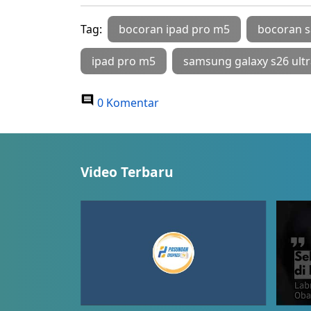
Tag:
bocoran ipad pro m5
bocoran s
ipad pro m5
samsung galaxy s26 ultr
0 Komentar
Video Terbaru