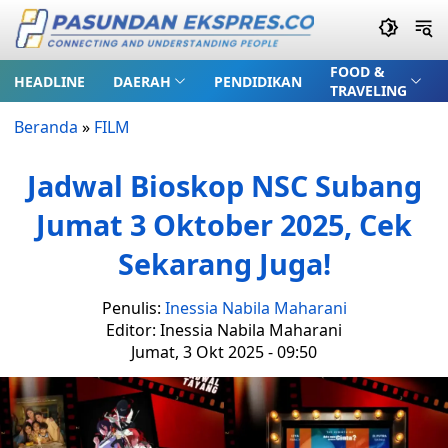
FOOD &
HEADLINE
DAERAH
PENDIDIKAN
TRAVELING
Beranda
»
FILM
Jadwal Bioskop NSC Subang
Jumat 3 Oktober 2025, Cek
Sekarang Juga!
Penulis:
Inessia Nabila Maharani
Editor: Inessia Nabila Maharani
Jumat, 3 Okt 2025 - 09:50