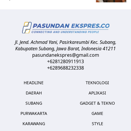
Jl. Jend. Achmad Yani, Pasirkareumbi
Kec. Subang,
Kabupaten Subang, Jawa Barat
,
Indonesia
41211
pasundanekspres@gmail.com
+6281280911913
+6289688232338
HEADLINE
TEKNOLOGI
DAERAH
APLIKASI
SUBANG
GADGET & TEKNO
PURWAKARTA
GAME
KARAWANG
STYLE