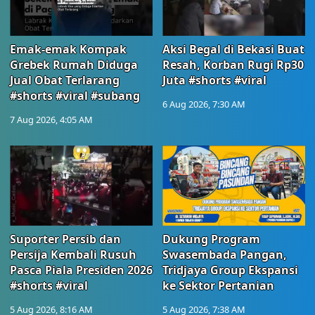
Emak-emak Kompak
Aksi Begal di Bekasi Buat
Grebek Rumah Diduga
Resah, Korban Rugi Rp30
Jual Obat Terlarang
Juta #shorts #viral
#shorts #viral #subang
6 Aug 2026, 7:30 AM
7 Aug 2026, 4:05 AM
Suporter Persib dan
Dukung Program
Persija Kembali Rusuh
Swasembada Pangan,
Pasca Piala Presiden 2026
Tridjaya Group Ekspansi
#shorts #viral
ke Sektor Pertanian
5 Aug 2026, 8:16 AM
5 Aug 2026, 7:38 AM