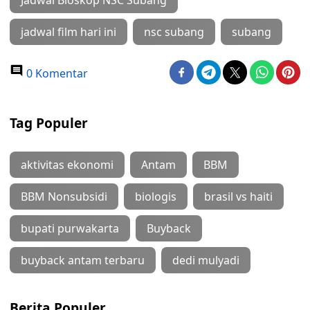
Jadwal Bioskop NSC Subang
jadwal film hari ini
nsc subang
subang
0 Komentar
Tag Populer
aktivitas ekonomi
Antam
BBM
BBM Nonsubsidi
biologis
brasil vs haiti
bupati purwakarta
Buyback
buyback antam terbaru
dedi mulyadi
Berita Populer