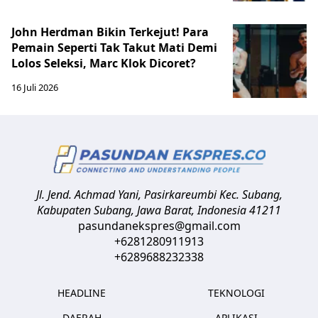
John Herdman Bikin Terkejut! Para
Pemain Seperti Tak Takut Mati Demi
Lolos Seleksi, Marc Klok Dicoret?
16 Juli 2026
Jl. Jend. Achmad Yani, Pasirkareumbi
Kec. Subang,
Kabupaten Subang, Jawa Barat
,
Indonesia
41211
pasundanekspres@gmail.com
+6281280911913
+6289688232338
HEADLINE
TEKNOLOGI
DAERAH
APLIKASI