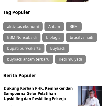
Tag Populer
aktivitas ekonomi
Antam
BBM
BBM Nonsubsidi
biologis
brasil vs haiti
bupati purwakarta
Buyback
buyback antam terbaru
dedi mulyadi
Berita Populer
Dukung Korban PHK, Kemnaker dan
Sampoerna Gelar Pelatihan
Upskilling dan Reskilling Pekerja