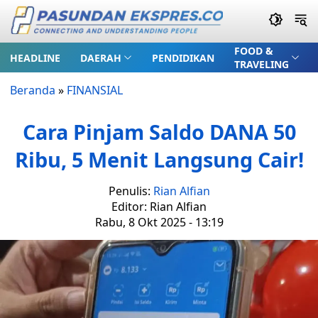
FOOD &
HEADLINE
DAERAH
PENDIDIKAN
TRAVELING
Beranda
»
FINANSIAL
Cara Pinjam Saldo DANA 50
Ribu, 5 Menit Langsung Cair!
Penulis:
Rian Alfian
Editor: Rian Alfian
Rabu, 8 Okt 2025 - 13:19