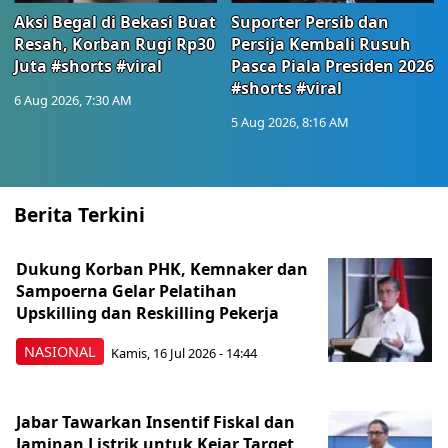
Aksi Begal di Bekasi Buat
Suporter Persib dan
Resah, Korban Rugi Rp30
Persija Kembali Rusuh
Juta #shorts #viral
Pasca Piala Presiden 2026
#shorts #viral
6 Aug 2026, 7:30 AM
5 Aug 2026, 8:16 AM
Berita Terkini
Dukung Korban PHK, Kemnaker dan
Sampoerna Gelar Pelatihan
Upskilling dan Reskilling Pekerja
NASIONAL
Kamis, 16 Jul 2026 - 14:44
Jabar Tawarkan Insentif Fiskal dan
Jaminan Listrik untuk Kejar Target