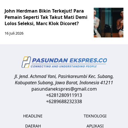
John Herdman Bikin Terkejut! Para
Pemain Seperti Tak Takut Mati Demi
Lolos Seleksi, Marc Klok Dicoret?
16 Juli 2026
Jl. Jend. Achmad Yani, Pasirkareumbi
Kec. Subang,
Kabupaten Subang, Jawa Barat
,
Indonesia
41211
pasundanekspres@gmail.com
+6281280911913
+6289688232338
HEADLINE
TEKNOLOGI
DAERAH
APLIKASI