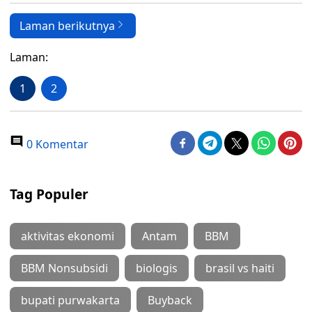
Laman berikutnya
Laman:
1
2
0 Komentar
Tag Populer
aktivitas ekonomi
Antam
BBM
BBM Nonsubsidi
biologis
brasil vs haiti
bupati purwakarta
Buyback