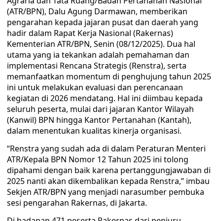
Agraria dan Tata Ruang/Badan Pertanahan Nasional
(ATR/BPN), Dalu Agung Darmawan, memberikan
pengarahan kepada jajaran pusat dan daerah yang
hadir dalam Rapat Kerja Nasional (Rakernas)
Kementerian ATR/BPN, Senin (08/12/2025). Dua hal
utama yang ia tekankan adalah pemahaman dan
implementasi Rencana Strategis (Renstra), serta
memanfaatkan momentum di penghujung tahun 2025
ini untuk melakukan evaluasi dan perencanaan
kegiatan di 2026 mendatang. Hal ini diimbau kepada
seluruh peserta, mulai dari jajaran Kantor Wilayah
(Kanwil) BPN hingga Kantor Pertanahan (Kantah),
dalam menentukan kualitas kinerja organisasi.
“Renstra yang sudah ada di dalam Peraturan Menteri
ATR/Kepala BPN Nomor 12 Tahun 2025 ini tolong
dipahami dengan baik karena pertanggungjawaban di
2025 nanti akan dikembalikan kepada Renstra,” imbau
Sekjen ATR/BPN yang menjadi narasumber pembuka
sesi pengarahan Rakernas, di Jakarta.
Di hadapan 471 peserta Rakernas dari penjuru