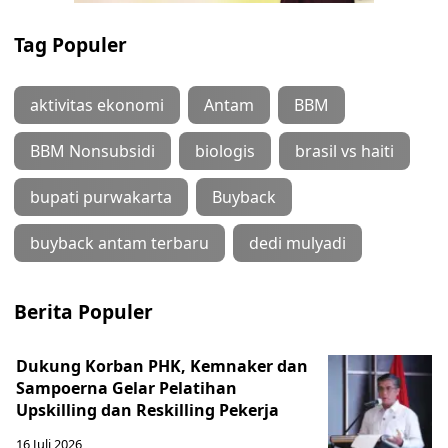
Tag Populer
aktivitas ekonomi
Antam
BBM
BBM Nonsubsidi
biologis
brasil vs haiti
bupati purwakarta
Buyback
buyback antam terbaru
dedi mulyadi
Berita Populer
Dukung Korban PHK, Kemnaker dan
Sampoerna Gelar Pelatihan
Upskilling dan Reskilling Pekerja
16 Juli 2026