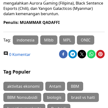
mengalahkan Aurora Gaming (Filipina), Black Sentence
Esports (Chili), dan Yangon Galacticos (Myanmar)
dalam kemenangan beruntun.
Penulis: MUAMMAR QADAFFI
Tag:
indonesia
Mlbb
MPL
ONIC
0 Komentar
Tag Populer
aktivitas ekonomi
Antam
BBM
BBM Nonsubsidi
biologis
brasil vs haiti