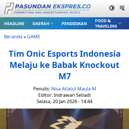
FOOD &
HEADLINE
DAERAH
PENDIDIKAN
TRAVELING
Beranda
»
GAME
Tim Onic Esports Indonesia
Melaju ke Babak Knockout
M7
Penulis:
Nisa Atiatul Maula M
Editor: Indrawan Setiadi
Selasa, 20 Jan 2026 - 14:44