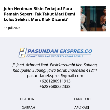
John Herdman Bikin Terkejut! Para
Pemain Seperti Tak Takut Mati Demi
Lolos Seleksi, Marc Klok Dicoret?
16 Juli 2026
Jl. Jend. Achmad Yani, Pasirkareumbi
Kec. Subang,
Kabupaten Subang, Jawa Barat
,
Indonesia
41211
pasundanekspres@gmail.com
+6281280911913
+6289688232338
HEADLINE
TEKNOLOGI
DAERAH
APLIKASI