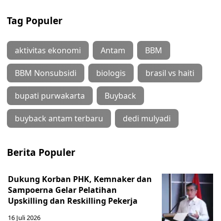
Tag Populer
aktivitas ekonomi
Antam
BBM
BBM Nonsubsidi
biologis
brasil vs haiti
bupati purwakarta
Buyback
buyback antam terbaru
dedi mulyadi
Berita Populer
Dukung Korban PHK, Kemnaker dan
Sampoerna Gelar Pelatihan
Upskilling dan Reskilling Pekerja
16 Juli 2026