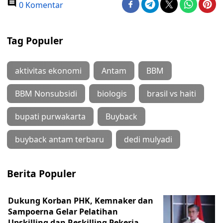
0 Komentar
Tag Populer
aktivitas ekonomi
Antam
BBM
BBM Nonsubsidi
biologis
brasil vs haiti
bupati purwakarta
Buyback
buyback antam terbaru
dedi mulyadi
Berita Populer
Dukung Korban PHK, Kemnaker dan
Sampoerna Gelar Pelatihan
Upskilling dan Reskilling Pekerja