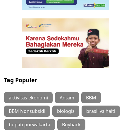
Tag Populer
aktivitas ekonomi
Antam
BBM
BBM Nonsubsidi
biologis
brasil vs haiti
bupati purwakarta
Buyback