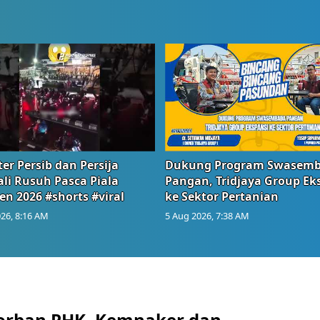
er Persib dan Persija
Dukung Program Swasem
li Rusuh Pasca Piala
Pangan, Tridjaya Group Ek
en 2026 #shorts #viral
ke Sektor Pertanian
26, 8:16 AM
5 Aug 2026, 7:38 AM
orban PHK, Kemnaker dan