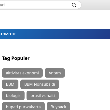
OTOMOTIF
Tag Populer
aktivitas ekonomi
Antam
BBM
BBM Nonsubsidi
biologis
brasil vs haiti
bupati purwakarta
Buyback