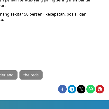
en pemain teratas yang paling sering membantah
wan.
enang sekitar 50 persen), kecepatan, posisi, dan
tu.
derland
the reds