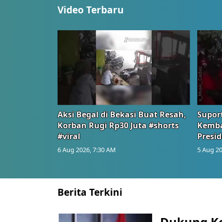
Video Terbaru
Aksi Begal di Bekasi Buat Resah,
Suport
Korban Rugi Rp30 Juta #shorts
Kemba
#viral
Presid
6 Aug 2026, 7:30 AM
5 Aug 20
Berita Terkini
Dukung K