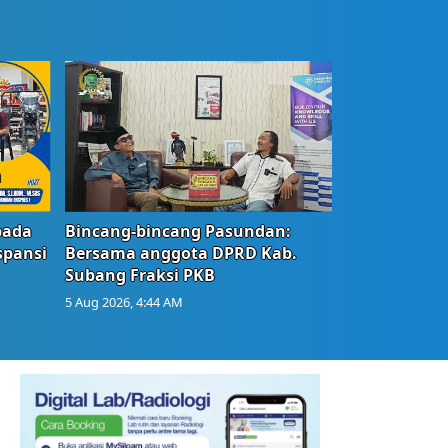
bada
Bincang-bincang Pasundan:
spansi
Bersama anggota DPRD Kab.
Subang Fraksi PKB
5 Aug 2026, 4:44 AM