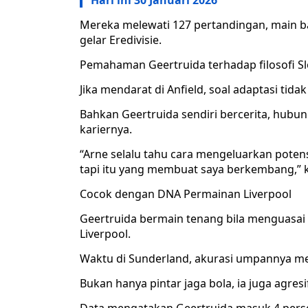
Hari ini 30 Januari 2026
Mereka melewati 127 pertandingan, main b
gelar Eredivisie.
Pemahaman Geertruida terhadap filosofi Sl
Jika mendarat di Anfield, soal adaptasi tidak
Bahkan Geertruida sendiri bercerita, hubu
kariernya.
“Arne selalu tahu cara mengeluarkan potensi
tapi itu yang membuat saya berkembang,” 
Cocok dengan DNA Permainan Liverpool
Geertruida bermain tenang bila menguasai b
Liverpool.
Waktu di Sunderland, akurasi umpannya men
Bukan hanya pintar jaga bola, ia juga agres