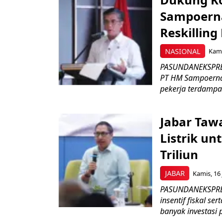
Sampoerna
Reskilling
NASIONAL
Kami
PASUNDANEKSPRES
PT HM Sampoerna
pekerja terdampa
Jabar Tawa
Listrik un
Triliun
JABAR
Kamis, 16 
PASUNDANEKSPRES
insentif fiskal s
banyak investasi 