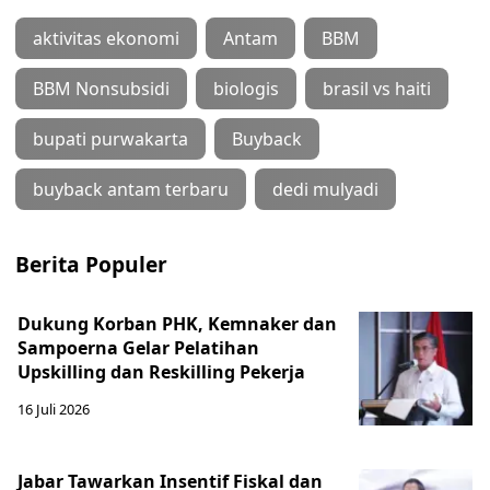
aktivitas ekonomi
Antam
BBM
BBM Nonsubsidi
biologis
brasil vs haiti
bupati purwakarta
Buyback
buyback antam terbaru
dedi mulyadi
Berita Populer
Dukung Korban PHK, Kemnaker dan
Sampoerna Gelar Pelatihan
Upskilling dan Reskilling Pekerja
16 Juli 2026
Jabar Tawarkan Insentif Fiskal dan