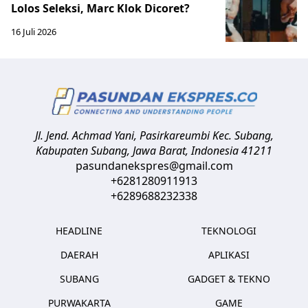
Lolos Seleksi, Marc Klok Dicoret?
16 Juli 2026
Jl. Jend. Achmad Yani, Pasirkareumbi
Kec. Subang,
Kabupaten Subang, Jawa Barat
,
Indonesia
41211
pasundanekspres@gmail.com
+6281280911913
+6289688232338
HEADLINE
TEKNOLOGI
DAERAH
APLIKASI
SUBANG
GADGET & TEKNO
PURWAKARTA
GAME