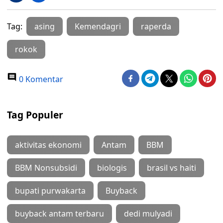
Tag:
asing
Kemendagri
raperda
rokok
0 Komentar
Tag Populer
aktivitas ekonomi
Antam
BBM
BBM Nonsubsidi
biologis
brasil vs haiti
bupati purwakarta
Buyback
buyback antam terbaru
dedi mulyadi