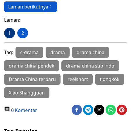
Laman berikutnya
Laman:
1
2
Tag:
c-drama
drama
drama china
drama china pendek
drama china sub indo
Drama China terbaru
reelshort
tiongkok
Xiao Shangguan
0 Komentar