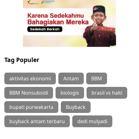
Tag Populer
aktivitas ekonomi
Antam
BBM
BBM Nonsubsidi
biologis
brasil vs haiti
bupati purwakarta
Buyback
buyback antam terbaru
dedi mulyadi