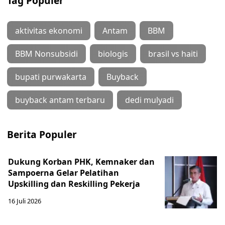
Tag Populer
aktivitas ekonomi
Antam
BBM
BBM Nonsubsidi
biologis
brasil vs haiti
bupati purwakarta
Buyback
buyback antam terbaru
dedi mulyadi
Berita Populer
Dukung Korban PHK, Kemnaker dan
Sampoerna Gelar Pelatihan
Upskilling dan Reskilling Pekerja
16 Juli 2026