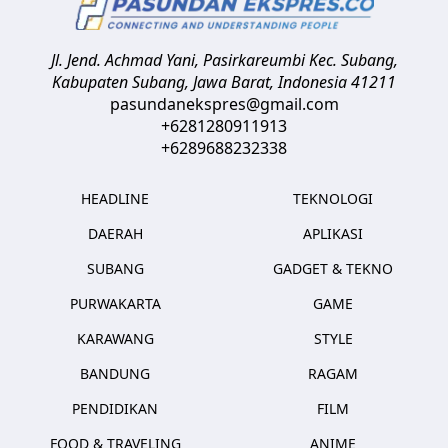
Jl. Jend. Achmad Yani, Pasirkareumbi
Kec. Subang,
Kabupaten Subang, Jawa Barat
,
Indonesia
41211
pasundanekspres@gmail.com
+6281280911913
+6289688232338
HEADLINE
TEKNOLOGI
DAERAH
APLIKASI
SUBANG
GADGET & TEKNO
PURWAKARTA
GAME
KARAWANG
STYLE
BANDUNG
RAGAM
PENDIDIKAN
FILM
FOOD & TRAVELING
ANIME