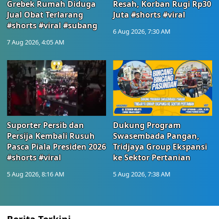
Grebek Rumah Diduga
Resah, Korban Rugi Rp30
Jual Obat Terlarang
Juta #shorts #viral
#shorts #viral #subang
6 Aug 2026, 7:30 AM
7 Aug 2026, 4:05 AM
Suporter Persib dan
Dukung Program
Persija Kembali Rusuh
Swasembada Pangan,
Pasca Piala Presiden 2026
Tridjaya Group Ekspansi
#shorts #viral
ke Sektor Pertanian
5 Aug 2026, 8:16 AM
5 Aug 2026, 7:38 AM