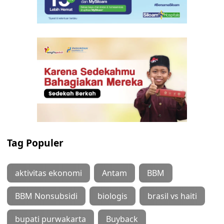
Tag Populer
aktivitas ekonomi
Antam
BBM
BBM Nonsubsidi
biologis
brasil vs haiti
bupati purwakarta
Buyback