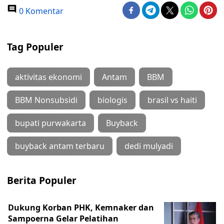
0 Komentar
Tag Populer
aktivitas ekonomi
Antam
BBM
BBM Nonsubsidi
biologis
brasil vs haiti
bupati purwakarta
Buyback
buyback antam terbaru
dedi mulyadi
Berita Populer
Dukung Korban PHK, Kemnaker dan
Sampoerna Gelar Pelatihan