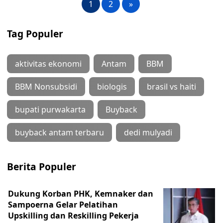
1
2
»
Tag Populer
aktivitas ekonomi
Antam
BBM
BBM Nonsubsidi
biologis
brasil vs haiti
bupati purwakarta
Buyback
buyback antam terbaru
dedi mulyadi
Berita Populer
Dukung Korban PHK, Kemnaker dan
Sampoerna Gelar Pelatihan
Upskilling dan Reskilling Pekerja